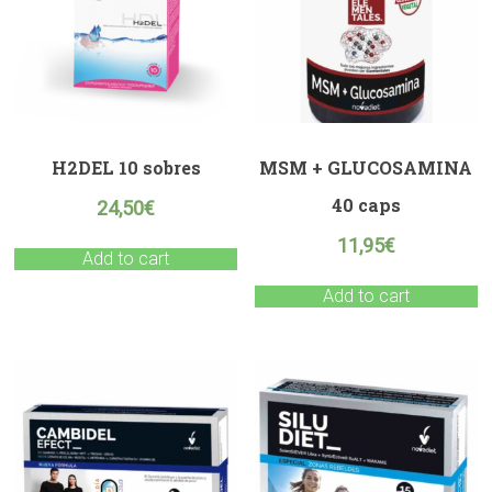
H2DEL 10 sobres
MSM + GLUCOSAMINA
40 caps
24,50
€
11,95
€
Add to cart
Add to cart