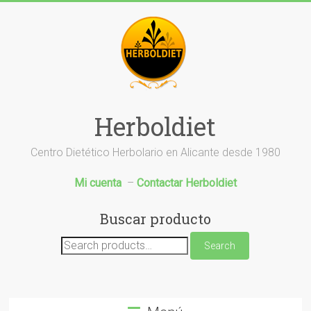
Saltar
al
contenido
Herboldiet
Centro Dietético Herbolario en Alicante desde 1980
Mi cuenta
–
Contactar Herboldiet
Buscar producto
Search
Search
for: