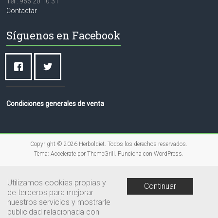
Tel : 966 20 10 31
Contactar
Síguenos en Facebook
Condiciones generales de venta
Copyright © 2026
Herboldiet
. Todos los derechos reservados.
Tema:
Accelerate
por ThemeGrill. Funciona con
WordPress
.
Utilizamos cookies propias y
Continuar
de terceros para mejorar
nuestros servicios y mostrarle
publicidad relacionada con