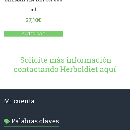
ml
27,10
€
Add to cart
Solicite más información
contactando Herboldiet aquí
Mi cuenta
Palabras claves