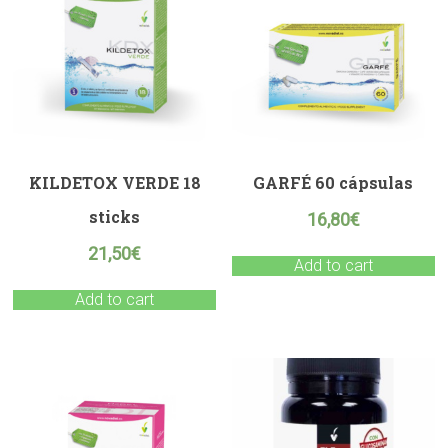
KILDETOX VERDE 18
GARFÉ 60 cápsulas
sticks
16,80
€
21,50
€
Add to cart
Add to cart