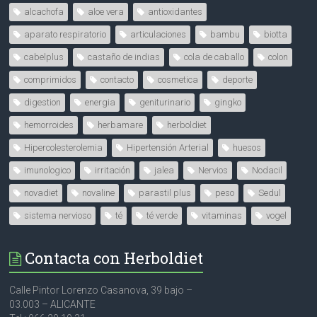
alcachofa
aloe vera
antioxidantes
aparato respiratorio
articulaciones
bambu
biotta
cabelplus
castaño de indias
cola de caballo
colon
comprimidos
contacto
cosmetica
deporte
digestion
energia
geniturinario
gingko
hemorroides
herbamare
herboldiet
Hipercolesterolemia
Hipertensión Arterial
huesos
imunologico
irritación
jalea
Nervios
Nodacil
novadiet
novaline
parastil plus
peso
Sedul
sistema nervioso
té
té verde
vitaminas
vogel
Contacta con Herboldiet
Calle Pintor Lorenzo Casanova, 39 bajo –
03.003 – ALICANTE