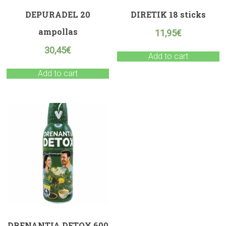
DEPURADEL 20
DIRETIK 18 sticks
ampollas
11,95
€
30,45
€
Add to cart
Add to cart
DRENANTIA DETOX 600