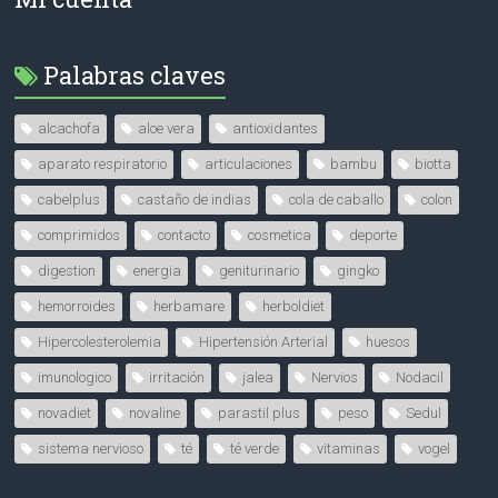
Palabras claves
alcachofa
aloe vera
antioxidantes
aparato respiratorio
articulaciones
bambu
biotta
cabelplus
castaño de indias
cola de caballo
colon
comprimidos
contacto
cosmetica
deporte
digestion
energia
geniturinario
gingko
hemorroides
herbamare
herboldiet
Hipercolesterolemia
Hipertensión Arterial
huesos
imunologico
irritación
jalea
Nervios
Nodacil
novadiet
novaline
parastil plus
peso
Sedul
sistema nervioso
té
té verde
vitaminas
vogel