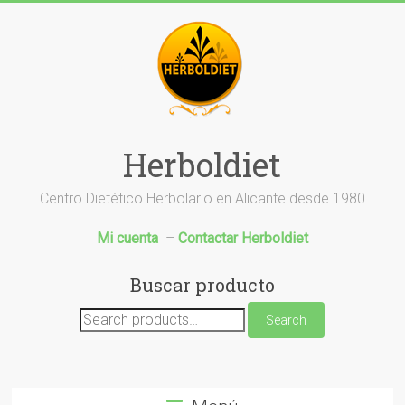
Saltar
al
contenido
Herboldiet
Centro Dietético Herbolario en Alicante desde 1980
Mi cuenta
–
Contactar Herboldiet
Buscar producto
Search
Search
for: