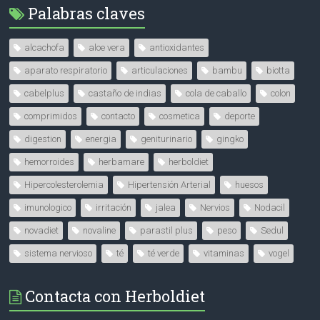
Palabras claves
alcachofa
aloe vera
antioxidantes
aparato respiratorio
articulaciones
bambu
biotta
cabelplus
castaño de indias
cola de caballo
colon
comprimidos
contacto
cosmetica
deporte
digestion
energia
geniturinario
gingko
hemorroides
herbamare
herboldiet
Hipercolesterolemia
Hipertensión Arterial
huesos
imunologico
irritación
jalea
Nervios
Nodacil
novadiet
novaline
parastil plus
peso
Sedul
sistema nervioso
té
té verde
vitaminas
vogel
Contacta con Herboldiet