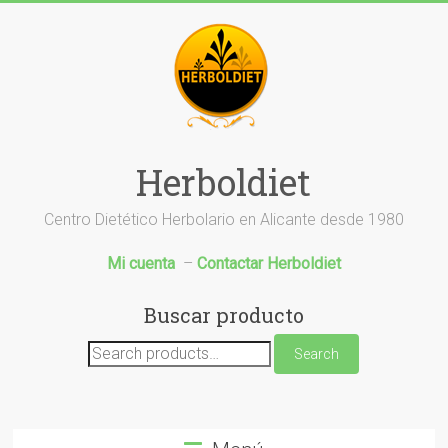
Saltar
al
contenido
Herboldiet
Centro Dietético Herbolario en Alicante desde 1980
Mi cuenta
–
Contactar Herboldiet
Buscar producto
Search
Search
for: