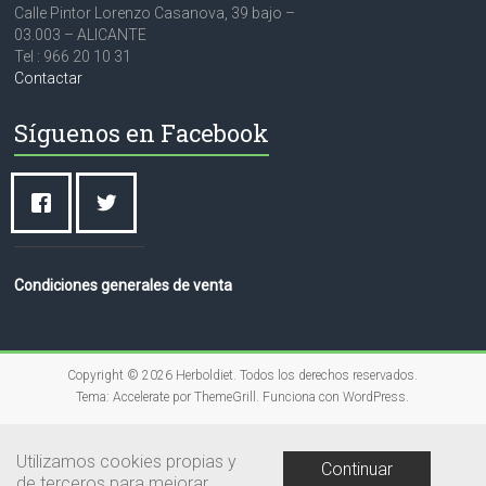
Calle Pintor Lorenzo Casanova, 39 bajo –
03.003 – ALICANTE
Tel : 966 20 10 31
Contactar
Síguenos en Facebook
Condiciones generales de venta
Copyright © 2026
Herboldiet
. Todos los derechos reservados.
Tema:
Accelerate
por ThemeGrill. Funciona con
WordPress
.
Utilizamos cookies propias y
Continuar
de terceros para mejorar