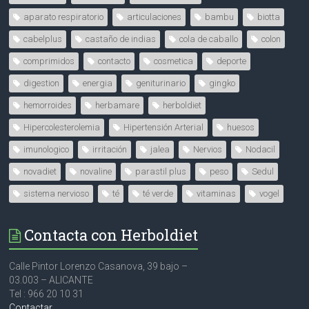
aparato respiratorio
articulaciones
bambu
biotta
cabelplus
castaño de indias
cola de caballo
colon
comprimidos
contacto
cosmetica
deporte
digestion
energia
geniturinario
gingko
hemorroides
herbamare
herboldiet
Hipercolesterolemia
Hipertensión Arterial
huesos
imunologico
irritación
jalea
Nervios
Nodacil
novadiet
novaline
parastil plus
peso
Sedul
sistema nervioso
té
té verde
vitaminas
vogel
Contacta con Herboldiet
Calle Pintor Lorenzo Casanova, 39 bajo –
03.003 – ALICANTE
Tel : 966 20 10 31
Contactar