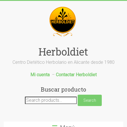
Saltar
al
contenido
Herboldiet
Centro Dietético Herbolario en Alicante desde 1980
Mi cuenta
–
Contactar Herboldiet
Buscar producto
Search
Search
for: