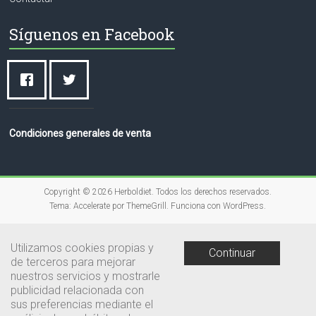
Síguenos en Facebook
Condiciones generales de venta
Copyright © 2026
Herboldiet
. Todos los derechos reservados.
Tema:
Accelerate
por ThemeGrill. Funciona con
WordPress
.
Utilizamos cookies propias y
Continuar
de terceros para mejorar
nuestros servicios y mostrarle
publicidad relacionada con
sus preferencias mediante el