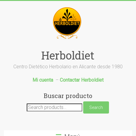
Saltar
al
contenido
Herboldiet
Centro Dietético Herbolario en Alicante desde 1980
Mi cuenta
–
Contactar Herboldiet
Buscar producto
Search
Search
for: