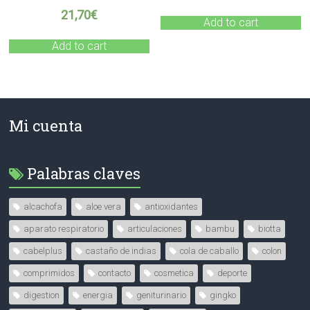
21,70
€
Add to cart
Add to cart
Mi cuenta
Palabras claves
alcachofa
aloe vera
antioxidantes
aparato respiratorio
articulaciones
bambu
biotta
cabelplus
castaño de indias
cola de caballo
colon
comprimidos
contacto
cosmetica
deporte
digestion
energia
geniturinario
gingko