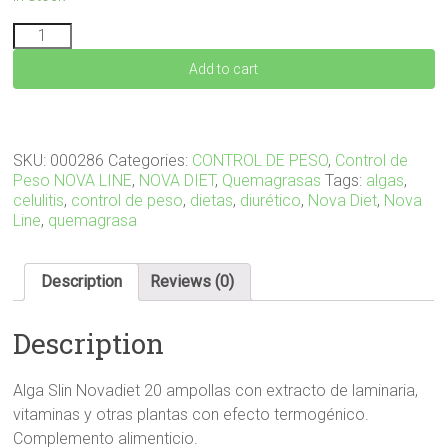
ALGA
SLIN
Add to cart
20
ampollas
quantity
SKU:
000286
Categories:
CONTROL DE PESO
,
Control de
Peso NOVA LINE
,
NOVA DIET
,
Quemagrasas
Tags:
algas
,
celulitis
,
control de peso
,
dietas
,
diurético
,
Nova Diet
,
Nova
Line
,
quemagrasa
Description
Reviews (0)
Description
Alga Slin Novadiet 20 ampollas con extracto de laminaria,
vitaminas y otras plantas con efecto termogénico.
Complemento alimenticio.