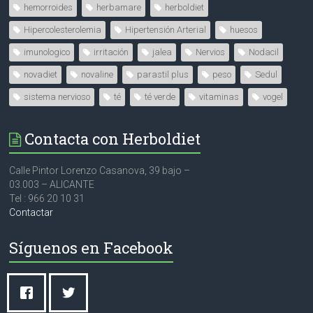
hemorroides
herbamare
herboldiet
Hipercolesterolemia
Hipertensión Arterial
huesos
imunologico
irritación
jalea
Nervios
Nodacil
novadiet
novaline
parastil plus
peso
Sedul
sistema nervioso
té
té verde
vitaminas
vogel
Contacta con Herboldiet
Calle Pintor Lorenzo Casanova, 39 bajo –
03.003 – ALICANTE
Tel : 966 20 10 31
Contactar
Síguenos en Facebook