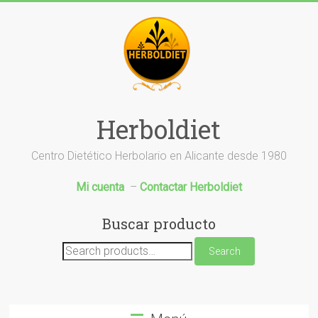
Saltar
al
contenido
Herboldiet
Centro Dietético Herbolario en Alicante desde 1980
Mi cuenta
–
Contactar Herboldiet
Buscar producto
Search
Search
for: