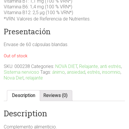
Vitamina B1: 1,1 mg (100 % VRN*)
Vitamina B6: 1,4 mg (100 % VRN*)
Vitamina B12: 2,5 µg (100 % VRN*)
*VRN: Valores de Referencia de Nutrientes.
Presentación
Envase de 60 cápsulas blandas.
Out of stock
SKU:
000238
Categories:
NOVA DIET
,
Relajante, anti estrés
,
Sistema nervioso
Tags:
ánimo
,
ansiedad
,
estrés
,
insomnio
,
Nova Diet
,
relajante
Description
Reviews (0)
Description
Complemento alimenticio.