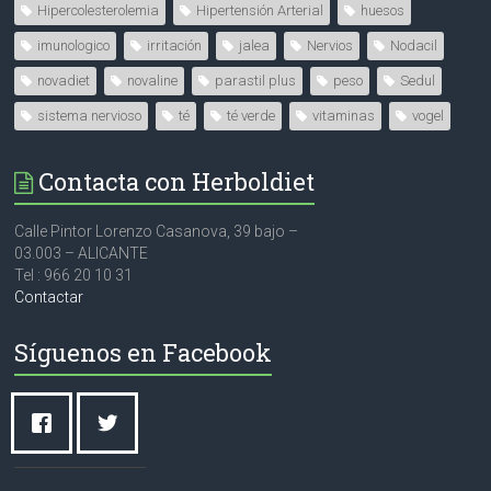
Hipercolesterolemia
Hipertensión Arterial
huesos
imunologico
irritación
jalea
Nervios
Nodacil
novadiet
novaline
parastil plus
peso
Sedul
sistema nervioso
té
té verde
vitaminas
vogel
Contacta con Herboldiet
Calle Pintor Lorenzo Casanova, 39 bajo –
03.003 – ALICANTE
Tel : 966 20 10 31
Contactar
Síguenos en Facebook