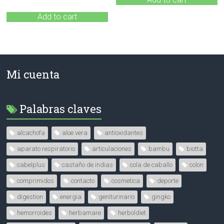
Add to cart
Mi cuenta
Palabras claves
alcachofa
aloe vera
antioxidantes
aparato respiratorio
articulaciones
bambu
biotta
cabelplus
castaño de indias
cola de caballo
colon
comprimidos
contacto
cosmetica
deporte
digestion
energia
geniturinario
gingko
hemorroides
herbamare
herboldiet