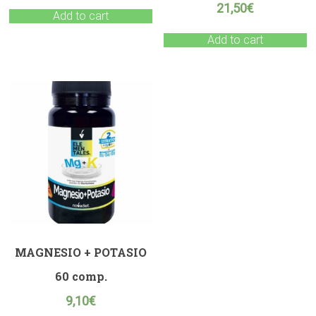
21,50
€
Add to cart
Add to cart
MAGNESIO + POTASIO
60 comp.
9,10
€