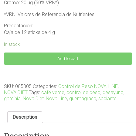
Cromo: 20 µg (50% VRN*)
*VRN: Valores de Referencia de Nutrientes.
Presentación:
Caja de 12 sticks de 4 g.
In stock
CAFEDIET
Add to cart
12
sticks
quantity
SKU:
005005
Categories:
Control de Peso NOVA LINE
,
NOVA DIET
Tags:
café verde
,
control de peso
,
desayuno
,
garcinia
,
Nova Diet
,
Nova Line
,
quemagrasa
,
saciante
Description
Description