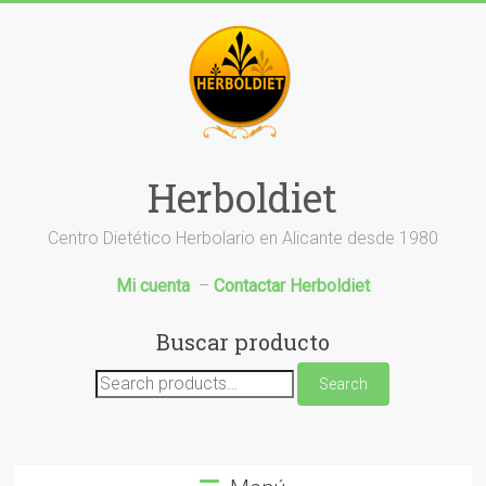
Saltar
al
contenido
Herboldiet
Centro Dietético Herbolario en Alicante desde 1980
Mi cuenta
–
Contactar Herboldiet
Buscar producto
Search
Search
for: