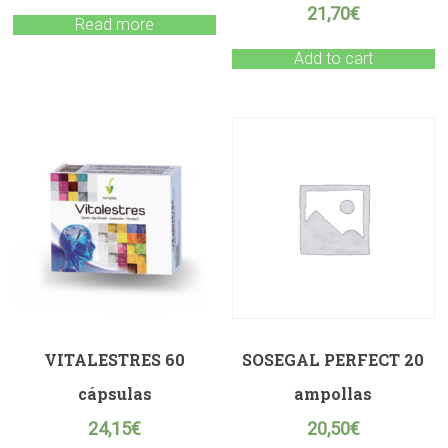
21,70
€
Read more
Add to cart
VITALESTRES 60
SOSEGAL PERFECT 20
cápsulas
ampollas
24,15
€
20,50
€