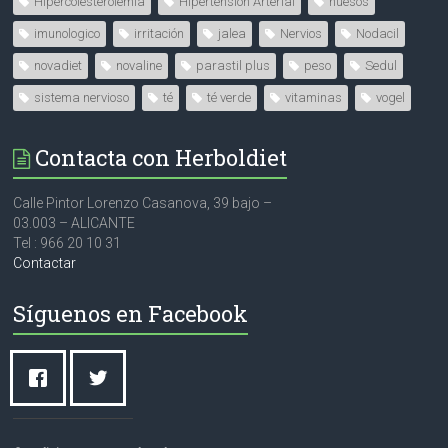
Hipercolesterolemia
Hipertensión Arterial
huesos
imunologico
irritación
jalea
Nervios
Nodacil
novadiet
novaline
parastil plus
peso
Sedul
sistema nervioso
té
té verde
vitaminas
vogel
Contacta con Herboldiet
Calle Pintor Lorenzo Casanova, 39 bajo –
03.003 – ALICANTE
Tel : 966 20 10 31
Contactar
Síguenos en Facebook