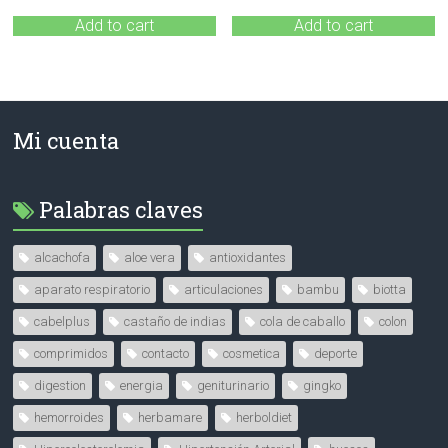
Add to cart
Add to cart
Mi cuenta
Palabras claves
alcachofa
aloe vera
antioxidantes
aparato respiratorio
articulaciones
bambu
biotta
cabelplus
castaño de indias
cola de caballo
colon
comprimidos
contacto
cosmetica
deporte
digestion
energia
geniturinario
gingko
hemorroides
herbamare
herboldiet