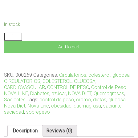
In stock
GLUCEMPIC
15
Add to cart
comprimidos
quantity
SKU:
000269
Categories:
Circulatorios, colesterol, glucosa
,
CIRCULATORIOS, COLESTEROL, GLUCOSA,
CARDIOVASCULAR
,
CONTROL DE PESO
,
Control de Peso
NOVA LINE
,
Diabetes, azúcar
,
NOVA DIET
,
Quemagrasas
,
Saciantes
Tags:
control de peso
,
cromo
,
dietas
,
glucosa
,
Nova Diet
,
Nova Line
,
obesidad
,
quemagrasa
,
saciante
,
saciedad
,
sobrepeso
Description
Reviews (0)