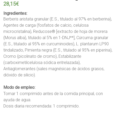
28,15
€
Ingredientes:
Berberis aristata granular (E.S., titulado al 97% en berberina),
Agentes de carga (fosfatos de calcio, celulosa
microcristalina), Reducose® [extracto de hoja de morera
(Morus alba), titulado al 5% en 1-DNJ**], Cúrcuma granular
(E.S., titulado al 95% en curcuminoides), L. plantarum LP90
tindalizado, Pimienta negra (E.S., titulado al 95% en piperina),
Cromo (picolinato de cromo), Estabilizante
(carboximetilcelulosa sódica entrelazada),
Antiaglomerantes (sales magnésicas de ácidos grasos,
dióxido de silicio).
Modo de empleo:
Tomar 1 comprimido antes de la comida principal, con
ayuda de agua.
Dosis diaria recomendada: 1 comprimido.