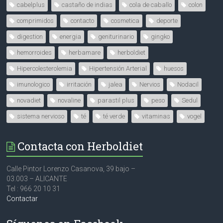
cabelplus
castaño de indias
cola de caballo
colon
comprimidos
contacto
cosmetica
deporte
digestion
energia
geniturinario
gingko
hemorroides
herbamare
herboldiet
Hipercolesterolemia
Hipertensión Arterial
huesos
imunologico
irritación
jalea
Nervios
Nodacil
novadiet
novaline
parastil plus
peso
Sedul
sistema nervioso
té
té verde
vitaminas
vogel
Contacta con Herboldiet
Calle Pintor Lorenzo Casanova, 39 bajo –
03.003 – ALICANTE
Tel : 966 20 10 31
Contactar