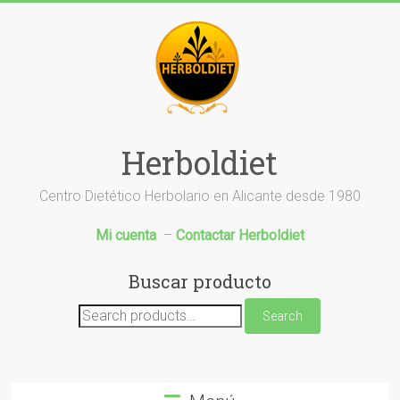
Saltar
al
contenido
Herboldiet
Centro Dietético Herbolario en Alicante desde 1980
Mi cuenta
–
Contactar Herboldiet
Buscar producto
Search
Search
for: