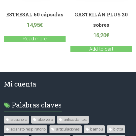
ESTRESAL 60 cápsulas
GASTRILÁN PLUS 20
sobres
14,95
€
16,20
€
Read more
Add to cart
Mi cuenta
Palabras claves
alcachofa
aloe vera
antioxidantes
aparato respiratorio
articulaciones
bambu
biotta