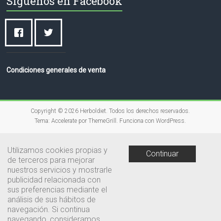
Síguenos en Facebook
Condiciones generales de venta
Copyright © 2026
Herboldiet
. Todos los derechos reservados.
Tema:
Accelerate
por ThemeGrill. Funciona con
WordPress
.
Utilizamos cookies propias y
Continuar
de terceros para mejorar
nuestros servicios y mostrarle
publicidad relacionada con
sus preferencias mediante el
análisis de sus hábitos de
navegación. Si continua
navegando, consideramos