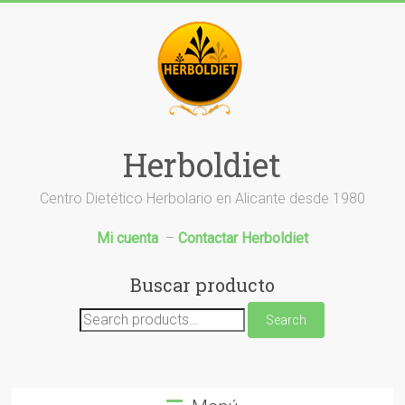
Saltar
al
contenido
Herboldiet
Centro Dietético Herbolario en Alicante desde 1980
Mi cuenta
–
Contactar Herboldiet
Buscar producto
Search
Search
for: