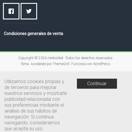
Condiciones generales de venta
Copyright © 2026
Herboldiet
. Todos los derechos reservados.
Tema:
Accelerate
por ThemeGrill. Funciona con
WordPress
.
Utilizamos cookies propias y
Continuar
de terceros para mejorar
nuestros servicios y mostrarle
publicidad relacionada con
sus preferencias mediante el
análisis de sus hábitos de
navegación. Si continua
navegando, consideramos
que acepta su uso.