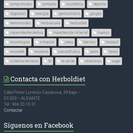
comprimidos
contacto
cosmetica
deporte
digestion
energia
geniturinario
gingko
hemorroides
herbamare
herboldiet
Hipercolesterolemia
Hipertensión Arterial
huesos
imunologico
irritación
jalea
Nervios
Nodacil
novadiet
novaline
parastil plus
peso
Sedul
sistema nervioso
té
té verde
vitaminas
vogel
Contacta con Herboldiet
Calle Pintor Lorenzo Casanova, 39 bajo –
03.003 – ALICANTE
Tel : 966 20 10 31
Contactar
Síguenos en Facebook