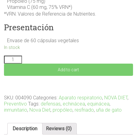
Propóleo (75 mg)
Vitamina C (60 mg, 75% VRN*)
*VRN: Valores de Referencia de Nutrientes.
Presentación
Envase de 60 cápsulas vegetales
In stock
ECHIDIET
60
Add to cart
cápsulas
quantity
SKU:
004090
Categories:
Aparato respiratorio
,
NOVA DIET
,
Preventivo
Tags:
defensas
,
echinácea
,
equinácea
,
inmunitario
,
Nova Diet
,
propóleo
,
resfriado
,
uña de gato
Description
Reviews (0)