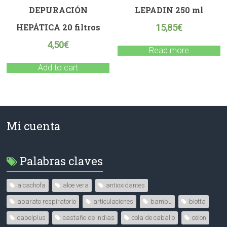
DEPURACIÓN
LEPADIN 250 ml
HEPÁTICA 20 filtros
15,85
€
4,50
€
Read more
Add to cart
Mi cuenta
Palabras claves
alcachofa
aloe vera
antioxidantes
aparato respiratorio
articulaciones
bambu
biotta
cabelplus
castaño de indias
cola de caballo
colon