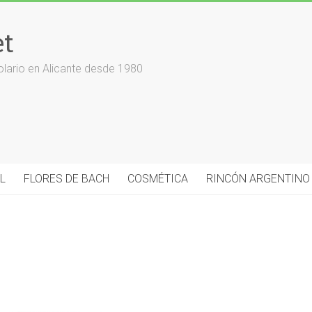
et
olario en Alicante desde 1980
L
FLORES DE BACH
COSMÉTICA
RINCÓN ARGENTINO