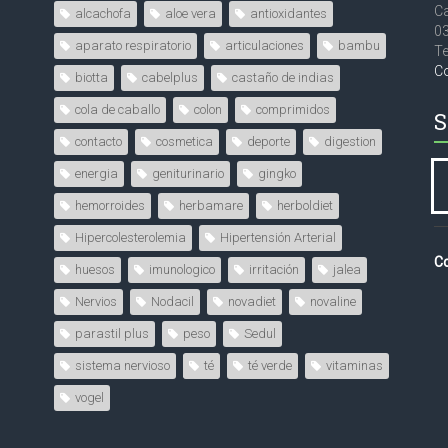
Ca
alcachofa
aloe vera
antioxidantes
0
aparato respiratorio
articulaciones
bambu
Te
C
biotta
cabelplus
castaño de indias
cola de caballo
colon
comprimidos
S
contacto
cosmetica
deporte
digestion
energia
geniturinario
gingko
hemorroides
herbamare
herboldiet
Hipercolesterolemia
Hipertensión Arterial
Co
huesos
imunologico
irritación
jalea
Nervios
Nodacil
novadiet
novaline
parastil plus
peso
Sedul
sistema nervioso
té
té verde
vitaminas
vogel