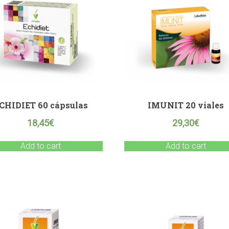
CHIDIET 60 cápsulas
IMUNIT 20 viales
18,45
€
29,30
€
Add to cart
Add to cart