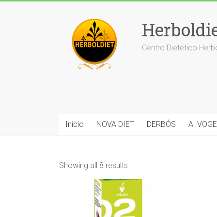
Saltar
al
Herboldi
contenido
Centro Dietético Herb
Inicio
NOVA DIET
DERBÓS
A. VOGE
Showing all 8 results