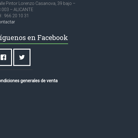
lle Pintor Lorenzo Casanova, 39 bajo –
3.003 – ALICANTE
l : 966 20 10 31
ontactar
íguenos en Facebook
ndiciones generales de venta