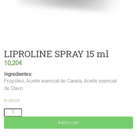
LIPROLINE SPRAY 15 ml
10,20
€
Ingredientes:
Propóleo, Aceite esencial de Canela, Aceite esencial
de Clavo.
In stock
LIPROLINE
SPRAY
Add to cart
15
ml
quantity