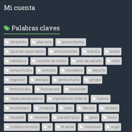
Mi cuenta
Palabras claves
alcachofa
aloe vera
antioxidantes
aparato respiratorio
articulaciones
bambu
biotta
cabelplus
castaño de indias
cola de caballo
colon
comprimidos
contacto
cosmetica
deporte
digestion
energia
geniturinario
gingko
hemorroides
herbamare
herboldiet
Hipercolesterolemia
Hipertensión Arterial
huesos
imunologico
irritación
jalea
Nervios
Nodacil
novadiet
novaline
parastil plus
peso
Sedul
sistema nervioso
té
té verde
vitaminas
vogel