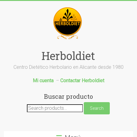
Saltar
al
contenido
Herboldiet
Centro Dietético Herbolario en Alicante desde 1980
Mi cuenta
–
Contactar Herboldiet
Buscar producto
Search
Search
for: