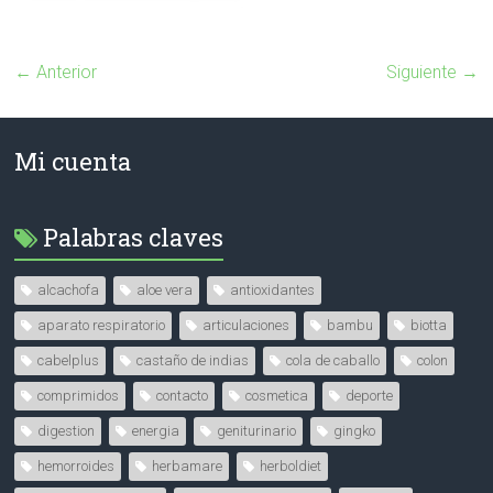
← Anterior
Siguiente →
Mi cuenta
Palabras claves
alcachofa
aloe vera
antioxidantes
aparato respiratorio
articulaciones
bambu
biotta
cabelplus
castaño de indias
cola de caballo
colon
comprimidos
contacto
cosmetica
deporte
digestion
energia
geniturinario
gingko
hemorroides
herbamare
herboldiet