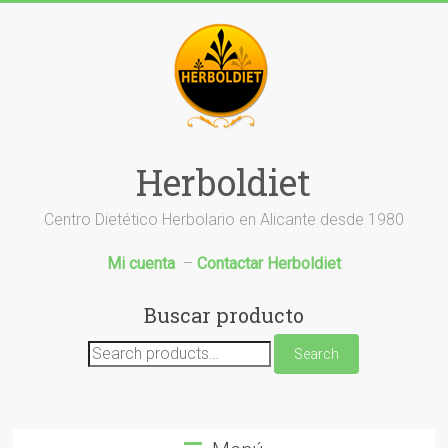
Saltar
al
contenido
Herboldiet
Centro Dietético Herbolario en Alicante desde 1980
Mi cuenta
–
Contactar Herboldiet
Buscar producto
Search
Search
for: