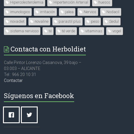
Hipercolesterolemia
Hipertensión Arterial
huesos
imunologico
irritación
jalea
Nervios
Nodacil
novadiet
novaline
parastil plus
peso
Sedul
sistema nervioso
té
té verde
vitaminas
vogel
Contacta con Herboldiet
Calle Pintor Lorenzo Casanova, 39 bajo –
03.003 – ALICANTE
Tel : 966 20 10 31
Contactar
Síguenos en Facebook