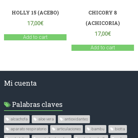
HOLLY 15 (ACEBO)
CHICORY 8
(ACHICORIA)
17,00
€
17,00
€
Add to cart
Add to cart
Mi cuenta
Palabras claves
alcachofa
aloe vera
antioxidantes
aparato respiratorio
articulaciones
bambu
biotta