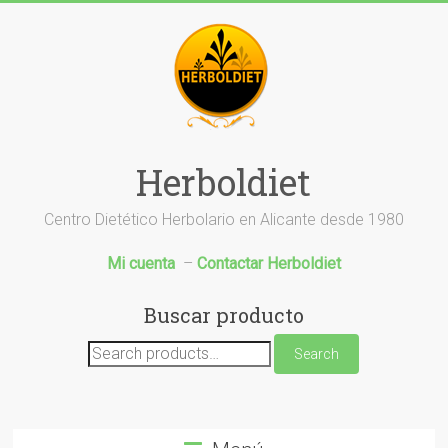
Saltar
al
contenido
Herboldiet
Centro Dietético Herbolario en Alicante desde 1980
Mi cuenta
–
Contactar Herboldiet
Buscar producto
Search
Search
for: