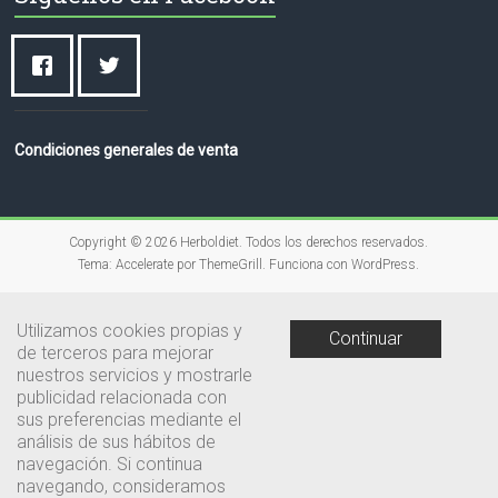
Condiciones generales de venta
Copyright © 2026
Herboldiet
. Todos los derechos reservados.
Tema:
Accelerate
por ThemeGrill. Funciona con
WordPress
.
Utilizamos cookies propias y
Continuar
de terceros para mejorar
nuestros servicios y mostrarle
publicidad relacionada con
sus preferencias mediante el
análisis de sus hábitos de
navegación. Si continua
navegando, consideramos