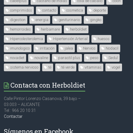
cabelplus
castaño de indias
cola de caballo
colon
comprimidos
contacto
cosmetica
deporte
digestion
energia
geniturinario
gingko
hemorroides
herbamare
herboldiet
Hipercolesterolemia
Hipertensión Arterial
huesos
imunologico
irritación
jalea
Nervios
Nodacil
novadiet
novaline
parastil plus
peso
Sedul
sistema nervioso
té
té verde
vitaminas
vogel
Contacta con Herboldiet
Calle Pintor Lorenzo Casanova, 39 bajo –
03.003 – ALICANTE
Tel : 966 20 10 31
Contactar
Síguenos en Facebook