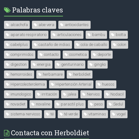
Palabras claves
alcachofa
aloe vera
antioxidantes
aparato respiratorio
articulaciones
bambu
biotta
cabelplus
castaño de indias
cola de caballo
colon
comprimidos
contacto
cosmetica
deporte
digestion
energia
geniturinario
gingko
hemorroides
herbamare
herboldiet
Hipercolesterolemia
Hipertensión Arterial
huesos
imunologico
irritación
jalea
Nervios
Nodacil
novadiet
novaline
parastil plus
peso
Sedul
sistema nervioso
té
té verde
vitaminas
vogel
Contacta con Herboldiet