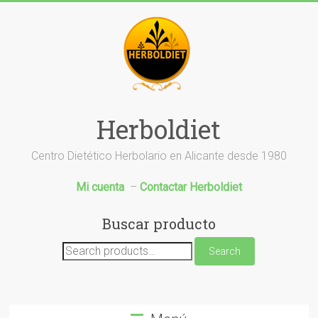
Saltar
al
contenido
Herboldiet
Centro Dietético Herbolario en Alicante desde 1980
Mi cuenta
–
Contactar Herboldiet
Buscar producto
Search
Search
for: