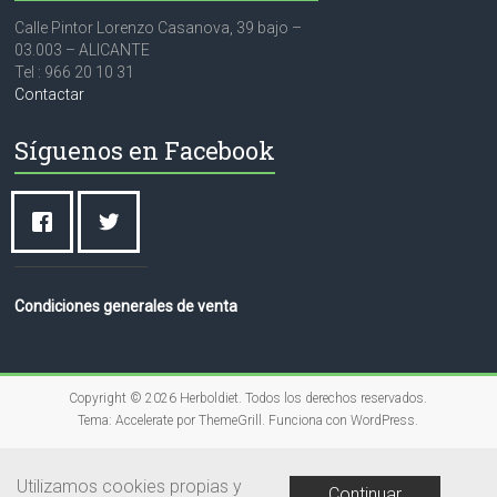
Calle Pintor Lorenzo Casanova, 39 bajo –
03.003 – ALICANTE
Tel : 966 20 10 31
Contactar
Síguenos en Facebook
Condiciones generales de venta
Copyright © 2026
Herboldiet
. Todos los derechos reservados.
Tema:
Accelerate
por ThemeGrill. Funciona con
WordPress
.
Utilizamos cookies propias y
Continuar