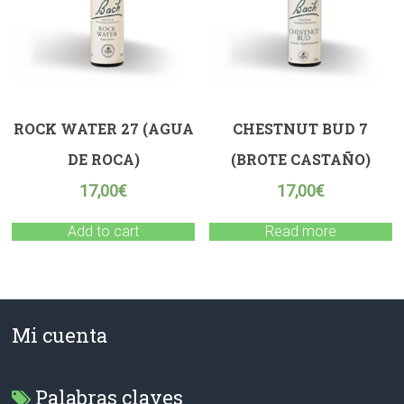
ROCK WATER 27 (AGUA
CHESTNUT BUD 7
DE ROCA)
(BROTE CASTAÑO)
17,00
€
17,00
€
Add to cart
Read more
Mi cuenta
Palabras claves