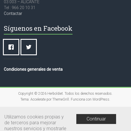
03.003 – ALICANTE
Tel : 966 20 10 31
Contactar
Síguenos en Facebook
Condiciones generales de venta
Copyright © 2026
Herboldiet
. Todos los derechos reservados.
Tema:
Accelerate
por ThemeGrill. Funciona con
WordPress
.
Utilizamos cookies propias y
Continuar
de terceros para mejorar
nuestros servicios y mostrarle