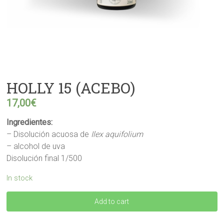
HOLLY 15 (ACEBO)
17,00
€
Ingredientes:
– Disolución acuosa de
Ilex aquifolium
– alcohol de uva
Disolución final 1/500
In stock
HOLLY
Add to cart
15
(ACEBO)