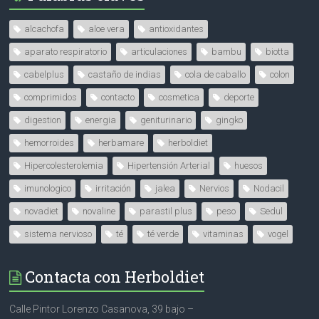
alcachofa
aloe vera
antioxidantes
aparato respiratorio
articulaciones
bambu
biotta
cabelplus
castaño de indias
cola de caballo
colon
comprimidos
contacto
cosmetica
deporte
digestion
energia
geniturinario
gingko
hemorroides
herbamare
herboldiet
Hipercolesterolemia
Hipertensión Arterial
huesos
imunologico
irritación
jalea
Nervios
Nodacil
novadiet
novaline
parastil plus
peso
Sedul
sistema nervioso
té
té verde
vitaminas
vogel
Contacta con Herboldiet
Calle Pintor Lorenzo Casanova, 39 bajo –