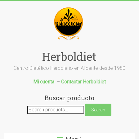
Saltar
al
contenido
Herboldiet
Centro Dietético Herbolario en Alicante desde 1980
Mi cuenta
–
Contactar Herboldiet
Buscar producto
Search
Search
for: