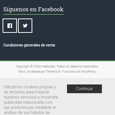
Síguenos en Facebook
Condiciones generales de venta
Copyright © 2026
Herboldiet
. Todos los derechos reservados.
Tema:
Accelerate
por ThemeGrill. Funciona con
WordPress
.
Utilizamos cookies propias y
Continuar
de terceros para mejorar
nuestros servicios y mostrarle
publicidad relacionada con
sus preferencias mediante el
análisis de sus hábitos de