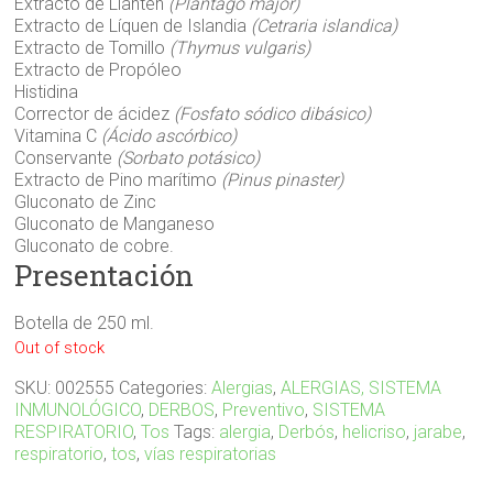
Extracto de Llantén
(Plantago major)
Extracto de Líquen de Islandia
(Cetraria islandica)
Extracto de Tomillo
(Thymus vulgaris)
Extracto de Propóleo
Histidina
Corrector de ácidez
(Fosfato sódico dibásico)
Vitamina C
(Ácido ascórbico)
Conservante
(Sorbato potásico)
Extracto de Pino marítimo
(Pinus pinaster)
Gluconato de Zinc
Gluconato de Manganeso
Gluconato de cobre.
Presentación
Botella de 250 ml.
Out of stock
SKU:
002555
Categories:
Alergias
,
ALERGIAS, SISTEMA
INMUNOLÓGICO
,
DERBOS
,
Preventivo
,
SISTEMA
RESPIRATORIO
,
Tos
Tags:
alergia
,
Derbós
,
helicriso
,
jarabe
,
respiratorio
,
tos
,
vías respiratorias