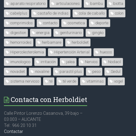
aparato respiratorio
articulaciones
bambu
biotta
cabelplus
castaño de indias
cola de caballo
colon
comprimidos
contacto
cosmetica
deporte
digestion
energia
geniturinario
gingko
hemorroides
herbamare
herboldiet
Hipercolesterolemia
Hipertensión Arterial
huesos
imunologico
irritación
jalea
Nervios
Nodacil
novadiet
novaline
parastil plus
peso
Sedul
sistema nervioso
té
té verde
vitaminas
vogel
Contacta con Herboldiet
Calle Pintor Lorenzo Casanova, 39 bajo –
03.003 – ALICANTE
Tel : 966 20 10 31
Contactar