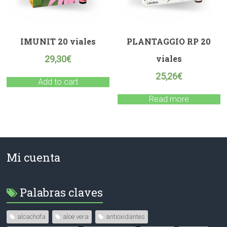
IMUNIT 20 viales
PLANTAGGIO RP 20
viales
29,30
€
25,26
€
Add to cart
Read more
Mi cuenta
Palabras claves
alcachofa
aloe vera
antioxidantes