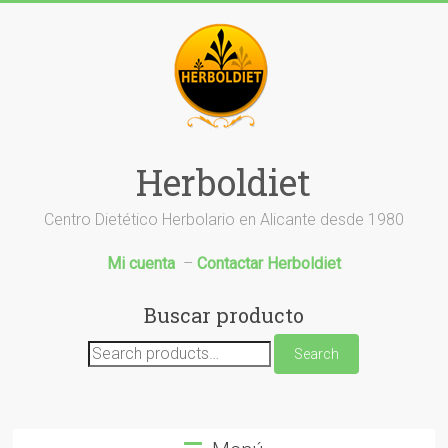
Saltar
al
contenido
Herboldiet
Centro Dietético Herbolario en Alicante desde 1980
Mi cuenta
–
Contactar Herboldiet
Buscar producto
Search
Search
for: