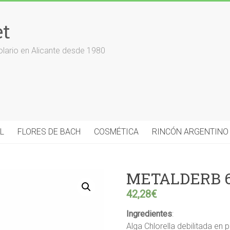
et
olario en Alicante desde 1980
L
FLORES DE BACH
COSMÉTICA
RINCÓN ARGENTINO
METALDERB 6
42,28
€
Ingredientes
:
Alga Chlorella debilitada en p