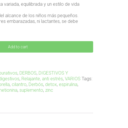
a variada, equilibrada y un estilo de vida
del alcance de los niños más pequeños.
s embarazadas, ni lactantes, se debe
.
Add to cart
urativos
,
DERBOS
,
DIGESTIVOS Y
digestivos
,
Relajante, anti estrés
,
VARIOS
Tags:
orella
,
cilantro
,
Derbós
,
detox
,
espirulina
,
etionina
,
suplemento
,
zinc