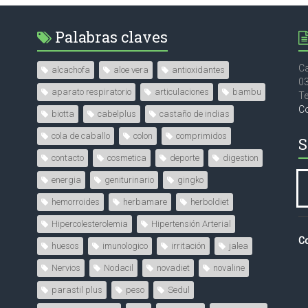
Palabras claves
Ca
alcachofa
aloe vera
antioxidantes
0
aparato respiratorio
articulaciones
bambu
Te
C
biotta
cabelplus
castaño de indias
cola de caballo
colon
comprimidos
S
contacto
cosmetica
deporte
digestion
energia
geniturinario
gingko
hemorroides
herbamare
herboldiet
Hipercolesterolemia
Hipertensión Arterial
Co
huesos
imunologico
irritación
jalea
Nervios
Nodacil
novadiet
novaline
parastil plus
peso
Sedul