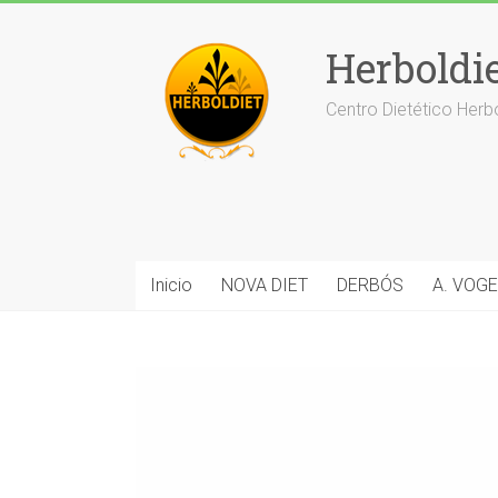
Saltar
al
Herboldi
contenido
Centro Dietético Herb
Inicio
NOVA DIET
DERBÓS
A. VOGE