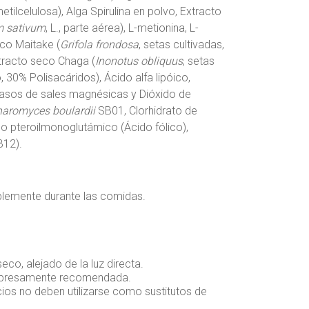
etilcelulosa), Alga Spirulina en polvo, Extracto
m sativum
, L., parte aérea), L-metionina, L-
eco Maitake (
Grifola frondosa
, setas cultivadas,
xtracto seco Chaga (
Inonotus obliquus
, setas
, 30% Polisacáridos), Ácido alfa lipóico,
rasos de sales magnésicas y Dióxido de
aromyces boulardii
SB01, Clorhidrato de
ido pteroilmonoglutámico (Ácido fólico),
B12).
riblemente durante las comidas.
eco, alejado de la luz directa.
 expresamente recomendada.
os no deben utilizarse como sustitutos de