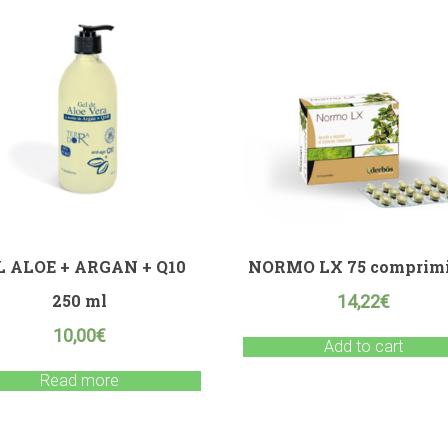
L ALOE + ARGAN + Q10
NORMO LX 75 comprim
250 ml
14,22
€
10,00
€
Add to cart
Read more