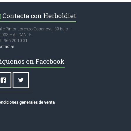
Contacta con Herboldiet
lle Pintor Lorenzo Casanova, 39 bajo –
3.003 – ALICANTE
l : 966 20 10 31
ontactar
íguenos en Facebook
ndiciones generales de venta