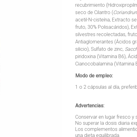
recubrimiento (Hidroxipropilm
seco de Cilantro (
Coriandru
acetil-N-cisteína, Extracto s
fruto, 30% Polisacáridos), E
silvestres recolectadas, fruto
Antiaglomerantes (Ácidos g
silicio), Sulfato de zinc,
Sacch
piridoxina (Vitamina B6), Ác
Cianocobalamina (Vitamina 
Modo de empleo:
1 o 2 cápsulas al día, prefe
Advertencias:
Conservar en lugar fresco y s
No superar la dosis diaria
Los complementos alimentici
una dieta equilibrada.