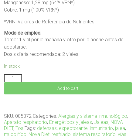
Manganeso: 1,28 mg (64% VRN*)
Cobre: 1 mg (100% VRN*)
*VRN: Valores de Referencia de Nutrientes.
Modo de empleo:
Tomar 1 vial por la mañana y otro por la noche antes de
acostarse.
Dosis diaria recomendada: 2 viales.
In stock
RESPIRIT
20
Add to cart
viales
quantity
SKU:
005072
Categories:
Alergias y sistema inmunológico
,
Aparato respiratorio
,
Energéticos y jaleas
,
Jaleas
,
NOVA
DIET
,
Tos
Tags:
defensas
,
expectorante
,
inmunitario
,
jalea
,
mucolítico
,
Nova Diet
,
resfriado
,
sistema respiratorio
,
vías