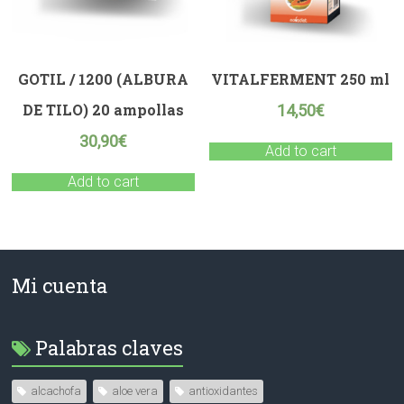
GOTIL / 1200 (ALBURA
VITALFERMENT 250 ml
DE TILO) 20 ampollas
14,50
€
30,90
€
Add to cart
Add to cart
Mi cuenta
Palabras claves
alcachofa
aloe vera
antioxidantes