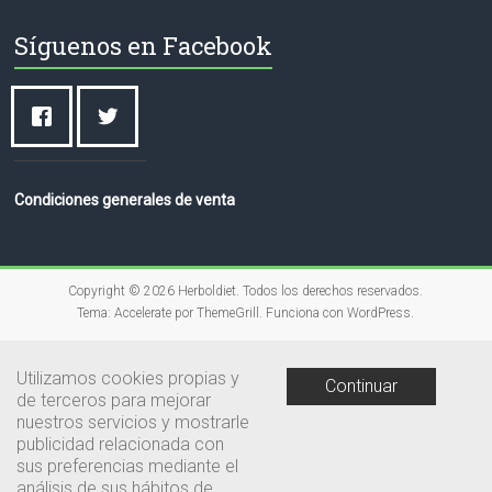
Síguenos en Facebook
Condiciones generales de venta
Copyright © 2026
Herboldiet
. Todos los derechos reservados.
Tema:
Accelerate
por ThemeGrill. Funciona con
WordPress
.
Utilizamos cookies propias y
Continuar
de terceros para mejorar
nuestros servicios y mostrarle
publicidad relacionada con
sus preferencias mediante el
análisis de sus hábitos de