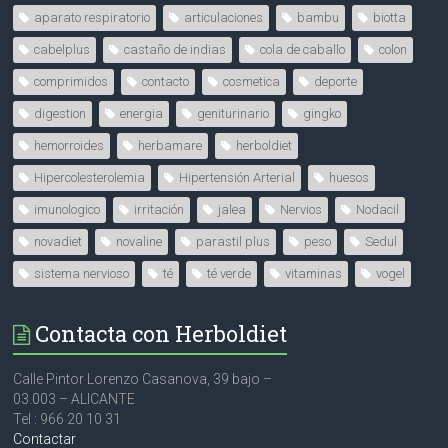
aparato respiratorio
articulaciones
bambu
biotta
cabelplus
castaño de indias
cola de caballo
colon
comprimidos
contacto
cosmetica
deporte
digestion
energia
geniturinario
gingko
hemorroides
herbamare
herboldiet
Hipercolesterolemia
Hipertensión Arterial
huesos
imunologico
irritación
jalea
Nervios
Nodacil
novadiet
novaline
parastil plus
peso
Sedul
sistema nervioso
té
té verde
vitaminas
vogel
Contacta con Herboldiet
Calle Pintor Lorenzo Casanova, 39 bajo –
03.003 – ALICANTE
Tel : 966 20 10 31
Contactar