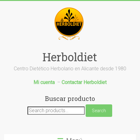
Saltar
al
contenido
Herboldiet
Centro Dietético Herbolario en Alicante desde 1980
Mi cuenta
–
Contactar Herboldiet
Buscar producto
Search
Search
for: