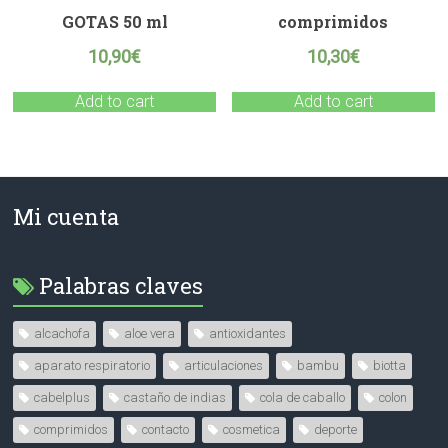
GOTAS 50 ml
comprimidos
10,90
€
10,30
€
Add to cart
Add to cart
Mi cuenta
Palabras claves
alcachofa
aloe vera
antioxidantes
aparato respiratorio
articulaciones
bambu
biotta
cabelplus
castaño de indias
cola de caballo
colon
comprimidos
contacto
cosmetica
deporte