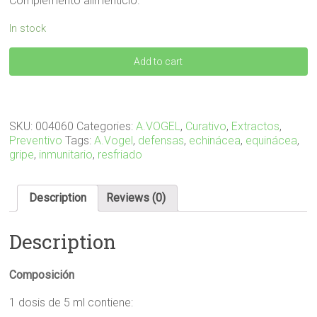
Complemento alimenticio.
In stock
ECHINAFORCE
Add to cart
HOTDRINK
100
ML
quantity
SKU:
004060
Categories:
A.VOGEL
,
Curativo
,
Extractos
,
Preventivo
Tags:
A.Vogel
,
defensas
,
echinácea
,
equinácea
,
gripe
,
inmunitario
,
resfriado
Description
Reviews (0)
Description
Composición
1 dosis de 5 ml contiene: