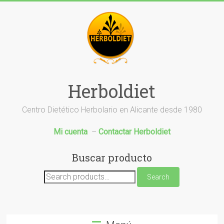
Saltar
al
contenido
Herboldiet
Centro Dietético Herbolario en Alicante desde 1980
Mi cuenta
–
Contactar Herboldiet
Buscar producto
Search
Search
for: