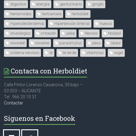
digestion
energia
geniturinario
gingko
hemorroides
herbamare
herboldiet
Hipercolesterolemia
Hipertensión Arterial
huesos
imunologico
irritación
jalea
Nervios
Nodacil
novadiet
novaline
parastil plus
peso
Sedul
sistema nervioso
té
té verde
vitaminas
vogel
Contacta con Herboldiet
Calle Pintor Lorenzo Casanova, 39 bajo –
03.003 – ALICANTE
Tel : 966 20 10 31
Contactar
Síguenos en Facebook