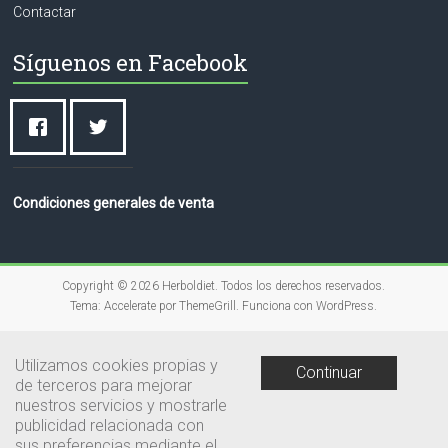
Contactar
Síguenos en Facebook
Condiciones generales de venta
Copyright © 2026
Herboldiet
. Todos los derechos reservados.
Tema:
Accelerate
por ThemeGrill. Funciona con
WordPress
.
Utilizamos cookies propias y
Continuar
de terceros para mejorar
nuestros servicios y mostrarle
publicidad relacionada con
sus preferencias mediante el