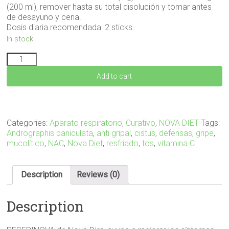
(200 ml), remover hasta su total disolución y tomar antes
de desayuno y cena.
Dosis diaria recomendada: 2 sticks.
In stock
RESFRINOVA
12
Add to cart
sticks
quantity
Categories:
Aparato respiratorio
,
Curativo
,
NOVA DIET
Tags:
Andrographis paniculata
,
anti gripal
,
cistus
,
defensas
,
gripe
,
mucolítico
,
NAC
,
Nova Diet
,
resfriado
,
tos
,
vitamina C
Description
Reviews (0)
Description