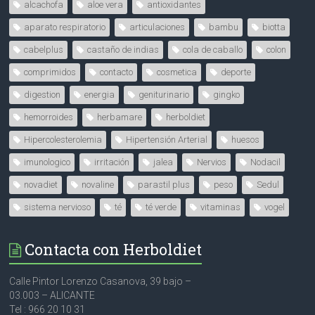
alcachofa
aloe vera
antioxidantes
aparato respiratorio
articulaciones
bambu
biotta
cabelplus
castaño de indias
cola de caballo
colon
comprimidos
contacto
cosmetica
deporte
digestion
energia
geniturinario
gingko
hemorroides
herbamare
herboldiet
Hipercolesterolemia
Hipertensión Arterial
huesos
imunologico
irritación
jalea
Nervios
Nodacil
novadiet
novaline
parastil plus
peso
Sedul
sistema nervioso
té
té verde
vitaminas
vogel
Contacta con Herboldiet
Calle Pintor Lorenzo Casanova, 39 bajo –
03.003 – ALICANTE
Tel : 966 20 10 31