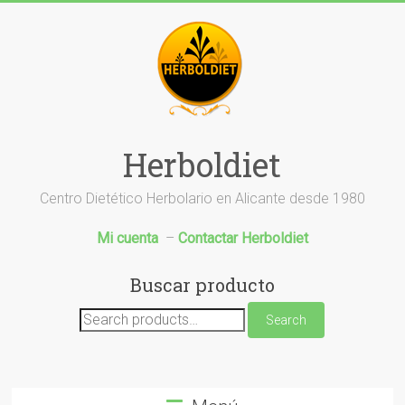
Saltar
al
contenido
Herboldiet
Centro Dietético Herbolario en Alicante desde 1980
Mi cuenta
–
Contactar Herboldiet
Buscar producto
Search
Search
for: