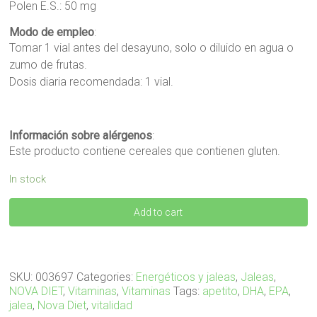
Polen E.S.: 50 mg
Modo de empleo
:
Tomar 1 vial antes del desayuno, solo o diluido en agua o
zumo de frutas.
Dosis diaria recomendada: 1 vial.
Información sobre alérgenos
:
Este producto contiene cereales que contienen gluten.
In stock
MIAPETIT
Add to cart
20
viales
quantity
SKU:
003697
Categories:
Energéticos y jaleas
,
Jaleas
,
NOVA DIET
,
Vitaminas
,
Vitaminas
Tags:
apetito
,
DHA
,
EPA
,
jalea
,
Nova Diet
,
vitalidad