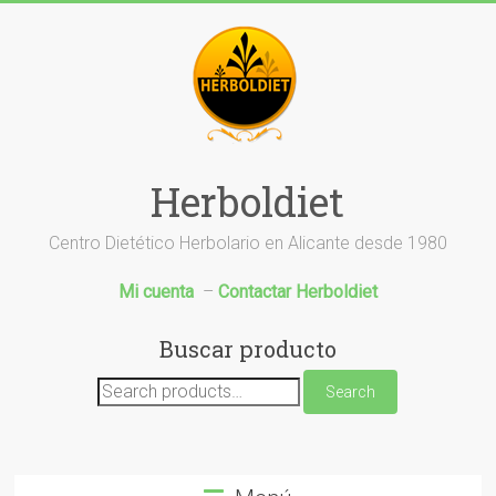
Saltar
al
contenido
Herboldiet
Centro Dietético Herbolario en Alicante desde 1980
Mi cuenta
–
Contactar Herboldiet
Buscar producto
Search
Search
for: