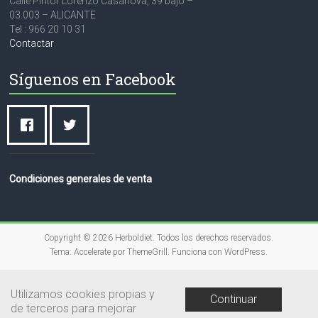
Calle Pintor Lorenzo Casanova, 39 bajo –
03.003 – ALICANTE
Tel : 966 20 10 31
Contactar
Síguenos en Facebook
Condiciones generales de venta
Copyright © 2026
Herboldiet
. Todos los derechos reservados.
Tema:
Accelerate
por ThemeGrill. Funciona con
WordPress
.
Utilizamos cookies propias y
Continuar
de terceros para mejorar