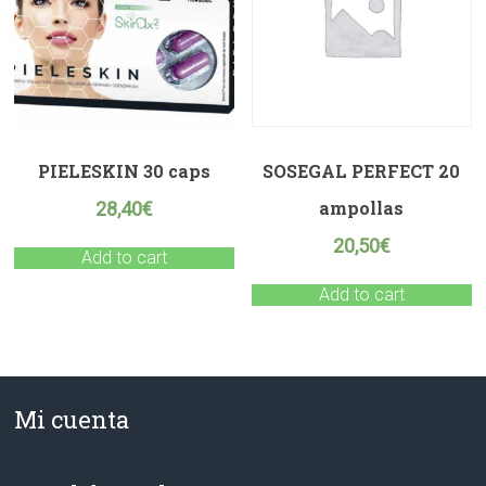
PIELESKIN 30 caps
SOSEGAL PERFECT 20
ampollas
28,40
€
20,50
€
Add to cart
Add to cart
Mi cuenta