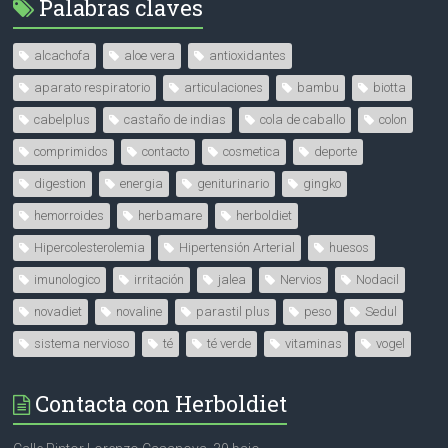
Palabras claves
alcachofa
aloe vera
antioxidantes
aparato respiratorio
articulaciones
bambu
biotta
cabelplus
castaño de indias
cola de caballo
colon
comprimidos
contacto
cosmetica
deporte
digestion
energia
geniturinario
gingko
hemorroides
herbamare
herboldiet
Hipercolesterolemia
Hipertensión Arterial
huesos
imunologico
irritación
jalea
Nervios
Nodacil
novadiet
novaline
parastil plus
peso
Sedul
sistema nervioso
té
té verde
vitaminas
vogel
Contacta con Herboldiet