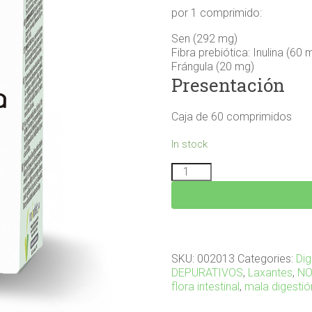
por 1 comprimido:
Sen (292 mg)
Fibra prebiótica: Inulina (60 
Frángula (20 mg)
Presentación
Caja de 60 comprimidos
In stock
DAXINOVA
60
comprimidos
quantity
SKU:
002013
Categories:
Dig
DEPURATIVOS
,
Laxantes
,
NO
flora intestinal
,
mala digestió