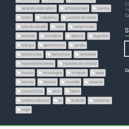
0
aparato respiratorio
articulaciones
bambu
Te
C
biotta
cabelplus
castaño de indias
cola de caballo
colon
comprimidos
S
contacto
cosmetica
deporte
digestion
energia
geniturinario
gingko
hemorroides
herbamare
herboldiet
Hipercolesterolemia
Hipertensión Arterial
Co
huesos
imunologico
irritación
jalea
Nervios
Nodacil
novadiet
novaline
parastil plus
peso
Sedul
sistema nervioso
té
té verde
vitaminas
vogel