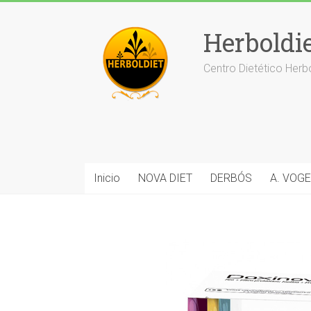
Saltar
al
Herboldi
contenido
Centro Dietético Herb
Inicio
NOVA DIET
DERBÓS
A. VOGE