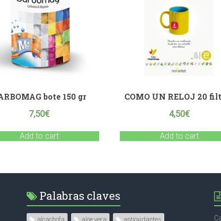
ARBOMAG bote 150 gr
COMO UN RELOJ 20 filt
7,50
€
4,50
€
Add to cart
Add to cart
Palabras claves
Ca
alcachofa
aloe vera
antioxidantes