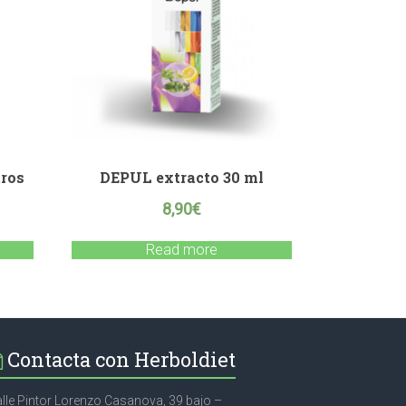
ros
DEPUL extracto 30 ml
8,90
€
Read more
Contacta con Herboldiet
lle Pintor Lorenzo Casanova, 39 bajo –