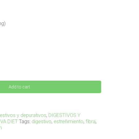
mg)
Add to cart
estivos y depurativos
,
DIGESTIVOS Y
VA DIET
Tags:
digestivo
,
estreñimiento
,
fibra
,
n