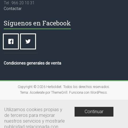
Tel : 966 20 10 31
Contactar
Síguenos en Facebook
Condiciones generales de venta
Copyright © 2026
Herboldiet
. Todos los derechos reservados.
Tema:
Accelerate
por ThemeGrill. Funciona con
WordPress
.
Utilizamos cookies propias y
Continuar
de terceros para mejorar
nuestros servicios y mostrarle
publicidad relacionada con