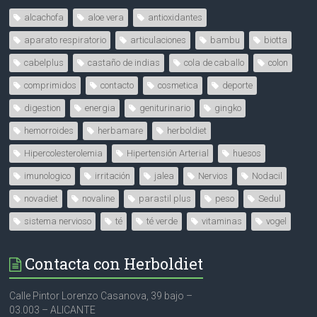
alcachofa
aloe vera
antioxidantes
aparato respiratorio
articulaciones
bambu
biotta
cabelplus
castaño de indias
cola de caballo
colon
comprimidos
contacto
cosmetica
deporte
digestion
energia
geniturinario
gingko
hemorroides
herbamare
herboldiet
Hipercolesterolemia
Hipertensión Arterial
huesos
imunologico
irritación
jalea
Nervios
Nodacil
novadiet
novaline
parastil plus
peso
Sedul
sistema nervioso
té
té verde
vitaminas
vogel
Contacta con Herboldiet
Calle Pintor Lorenzo Casanova, 39 bajo –
03.003 – ALICANTE