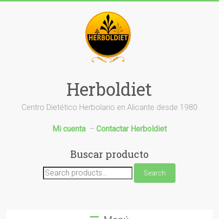
Saltar
al
contenido
Herboldiet
Centro Dietético Herbolario en Alicante desde 1980
Mi cuenta
–
Contactar Herboldiet
Buscar producto
Search
Search
for: