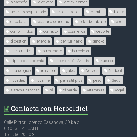
alcachofa
aloe vera
antioxidantes
aparato respiratorio
articulaciones
bambu
biotta
cabelplus
castaño de indias
cola de caballo
colon
comprimidos
contacto
cosmetica
deporte
digestion
energia
geniturinario
gingko
hemorroides
herbamare
herboldiet
Hipercolesterolemia
Hipertensión Arterial
huesos
imunologico
irritación
jalea
Nervios
Nodacil
novadiet
novaline
parastil plus
peso
Sedul
sistema nervioso
té
té verde
vitaminas
vogel
Contacta con Herboldiet
Calle Pintor Lorenzo Casanova, 39 bajo –
03.003 – ALICANTE
Tel : 966 20 10 31