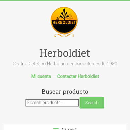
Saltar
al
contenido
Herboldiet
Centro Dietético Herbolario en Alicante desde 1980
Mi cuenta
–
Contactar Herboldiet
Buscar producto
Search
Search
for: