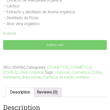
– Extracto de Manzanilla orgánica
– Láctico
– Extracto y destilado de Avena orgánica
– Destilado de Rosa
– Aloe vera orgánico
In stock
CREMA
Add to cart
CORPORAL
LÍNEA
VERDE
400
ml
SKU:
004360
Categories:
COSMETICA
,
COSMÉTICA
,
quantity
D’SHILA
,
Línea corporal
Tags:
corporal
,
cosmética
,
DShila
,
hidratante
,
línea verde
,
manteca de karité
,
nutritivo
Description
Reviews (0)
Description