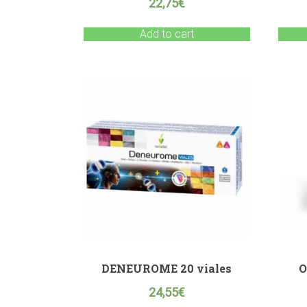
22,75
€
Add to cart
DENEUROME 20 viales
O
24,55
€