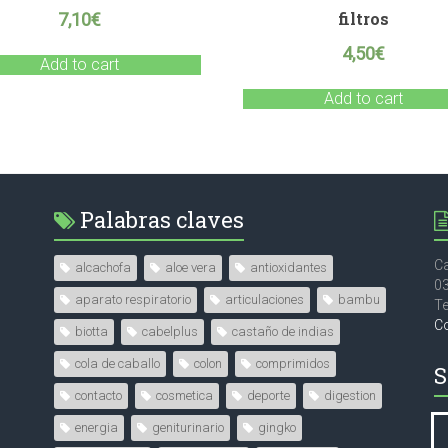
filtros
7,10
€
4,50
€
Add to cart
Add to cart
Palabras claves
Ca
alcachofa
aloe vera
antioxidantes
0
aparato respiratorio
articulaciones
bambu
Te
C
biotta
cabelplus
castaño de indias
cola de caballo
colon
comprimidos
S
contacto
cosmetica
deporte
digestion
energia
geniturinario
gingko