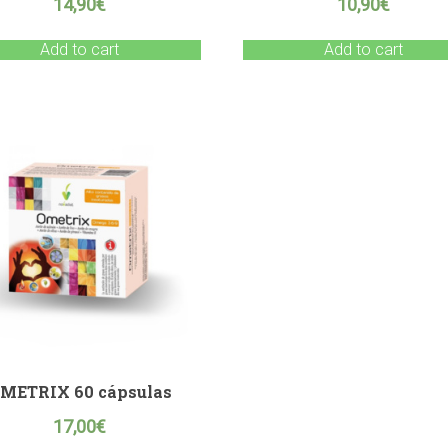
14,90
€
10,90
€
Add to cart
Add to cart
METRIX 60 cápsulas
17,00
€