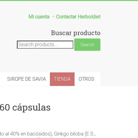
Mi cuenta
–
Contactar Herboldiet
Buscar producto
Search
Search
for:
SIROPE DE SAVIA
TIENDA
OTROS
0 cápsulas
do al 40% en bacósidos), Ginkgo biloba (E.S.,