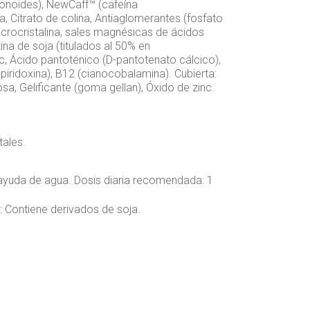
vonoides), NewCaff™ (cafeína
, Citrato de colina, Antiaglomerantes (fosfato
icrocristalina, sales magnésicas de ácidos
tina de soja (titulados al 50% en
inc, Ácido pantoténico (D-pantotenato cálcico),
piridoxina), B12 (cianocobalamina). Cubierta:
osa, Gelificante (goma gellan), Óxido de zinc.
ales.
 ayuda de agua. Dosis diaria recomendada: 1
:
Contiene derivados de soja.