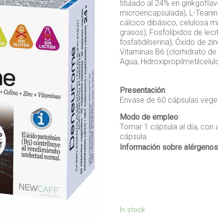
titulado al 24% en ginkgofla
microencapsulada), L-Teanina
cálcico dibásico, celulosa m
grasos), Fosfolípidos de leci
fosfatidilserina), Óxido de z
Vitaminas B6 (clorhidrato de 
Agua, Hidroxipropilmetilcelul
Presentación
:
Envase de 60 cápsulas veget
Modo de empleo
:
Tomar 1 cápsula al día, con
cápsula.
Información sobre alérgenos
In stock