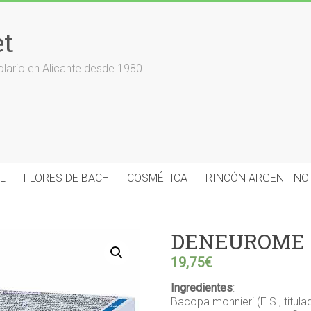
et
olario en Alicante desde 1980
L
FLORES DE BACH
COSMÉTICA
RINCÓN ARGENTINO
DENEUROME 6
19,75
€
Ingredientes
:
Bacopa monnieri (E.S., titula