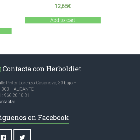
12,65
€
Add to cart
Contacta con Herboldiet
lle Pintor Lorenzo Casanova, 39 bajo –
3.003 – ALICANTE
l : 966 20 10 31
ontactar
íguenos en Facebook