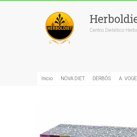
Saltar
al
Herboldi
contenido
Centro Dietético Herb
Inicio
NOVA DIET
DERBÓS
A. VOGE