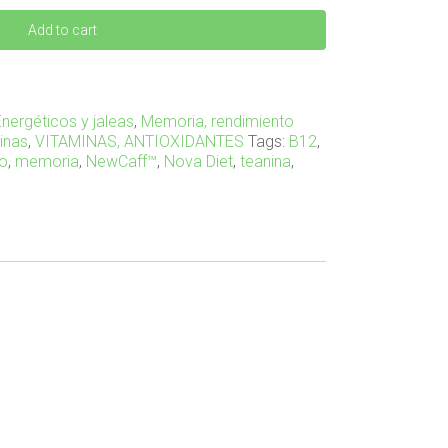
Add to cart
Energéticos y jaleas
,
Memoria, rendimiento
inas
,
VITAMINAS, ANTIOXIDANTES
Tags:
B12
,
go
,
memoria
,
NewCaff™
,
Nova Diet
,
teanina
,