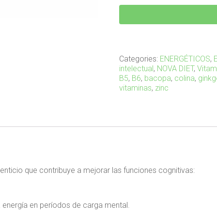
DENEUROME
60
cápsulas
quantity
Categories:
ENERGÉTICOS
,
intelectual
,
NOVA DIET
,
Vitam
B5
,
B6
,
bacopa
,
colina
,
gink
vitaminas
,
zinc
ticio que contribuye a mejorar las funciones cognitivas:
a energía en períodos de carga mental.