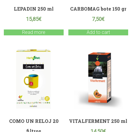
LEPADIN 250 ml
CARBOMAG bote 150 gr
15,85
€
7,50
€
Read more
Add to cart
COMO UN RELOJ 20
VITALFERMENT 250 ml
filtros
14,50
€