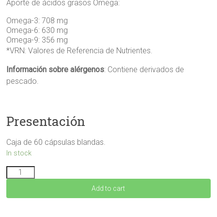
Aporte de ácidos grasos Omega:
Omega-3: 708 mg
Omega-6: 630 mg
Omega-9: 356 mg
*VRN: Valores de Referencia de Nutrientes.
Información sobre alérgenos
:
Contiene derivados de
pescado.
Presentación
Caja de 60 cápsulas blandas.
In stock
OMETRIX
60
Add to cart
cápsulas
quantity