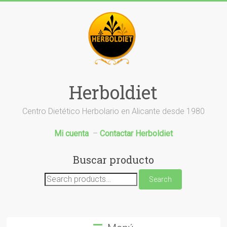
Saltar
al
contenido
Herboldiet
Centro Dietético Herbolario en Alicante desde 1980
Mi cuenta
–
Contactar Herboldiet
Buscar producto
Search
Search
for: