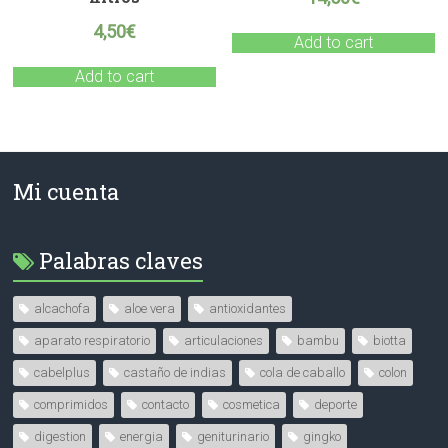
4,50
€
Add to cart
Add to cart
Mi cuenta
Palabras claves
alcachofa
aloe vera
antioxidantes
aparato respiratorio
articulaciones
bambu
biotta
cabelplus
castaño de indias
cola de caballo
colon
comprimidos
contacto
cosmetica
deporte
digestion
energia
geniturinario
gingko