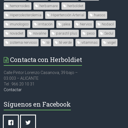
hemorroides
herbamare
herboldiet
Hipercolesterolemia
Hipertensión Arterial
huesos
imunologico
irritación
jalea
Nervios
Nodacil
novadiet
novaline
parastil plus
peso
Sedul
sistema nervioso
té
té verde
vitaminas
vogel
Contacta con Herboldiet
Calle Pintor Lorenzo Casanova, 39 bajo –
03.003 – ALICANTE
Tel : 966 20 10 31
Contactar
Síguenos en Facebook