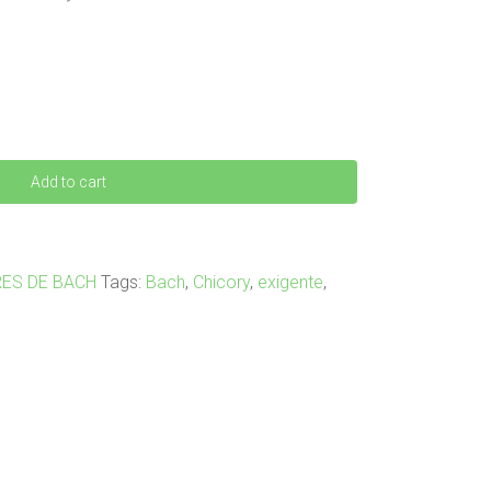
Add to cart
RES DE BACH
Tags:
Bach
,
Chicory
,
exigente
,