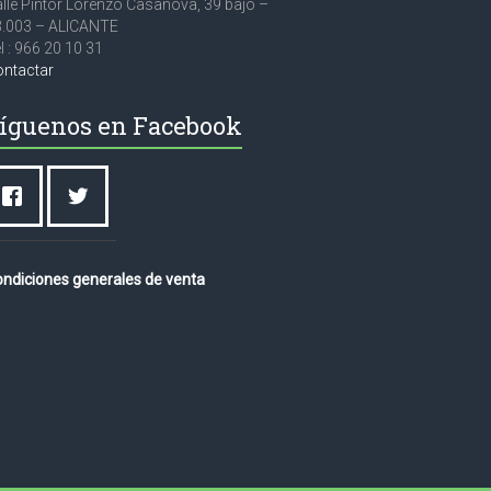
lle Pintor Lorenzo Casanova, 39 bajo –
3.003 – ALICANTE
l : 966 20 10 31
ontactar
íguenos en Facebook
ndiciones generales de venta