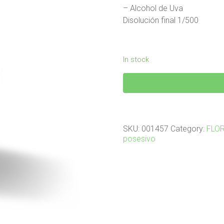
– Alcohol de Uva
Disolución final 1/500
In stock
CHICORY
8
(ACHICORIA)
quantity
SKU:
001457
Category:
FLO
posesivo