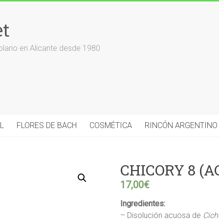
et
olario en Alicante desde 1980
L
FLORES DE BACH
COSMÉTICA
RINCÓN ARGENTINO
CHICORY 8 (A
17,00
€
Ingredientes:
– Disolución acuosa de
Cich