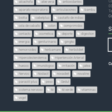
Ca
alcachofa
aloe vera
antioxidantes
0
aparato respiratorio
articulaciones
bambu
Te
C
biotta
cabelplus
castaño de indias
cola de caballo
colon
comprimidos
S
contacto
cosmetica
deporte
digestion
energia
geniturinario
gingko
hemorroides
herbamare
herboldiet
Hipercolesterolemia
Hipertensión Arterial
Co
huesos
imunologico
irritación
jalea
Nervios
Nodacil
novadiet
novaline
parastil plus
peso
Sedul
sistema nervioso
té
té verde
vitaminas
vogel