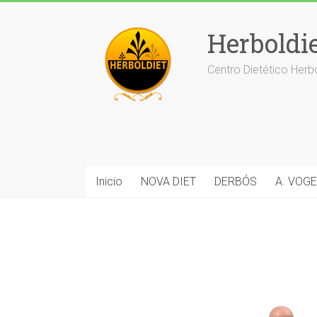
Saltar
al
Herboldi
contenido
Centro Dietético Herb
Inicio
NOVA DIET
DERBÓS
A. VOGE