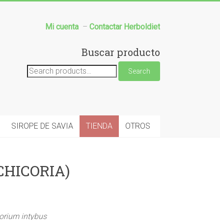
Mi cuenta
–
Contactar Herboldiet
Buscar producto
Search
Search
for:
SIROPE DE SAVIA
TIENDA
OTROS
CHICORIA)
orium intybus