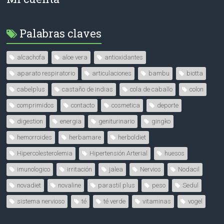
Palabras claves
alcachofa
aloe vera
antioxidantes
aparato respiratorio
articulaciones
bambu
biotta
cabelplus
castaño de indias
cola de caballo
colon
comprimidos
contacto
cosmetica
deporte
digestion
energia
geniturinario
gingko
hemorroides
herbamare
herboldiet
Hipercolesterolemia
Hipertensión Arterial
huesos
imunologico
irritación
jalea
Nervios
Nodacil
novadiet
novaline
parastil plus
peso
Sedul
sistema nervioso
té
té verde
vitaminas
vogel