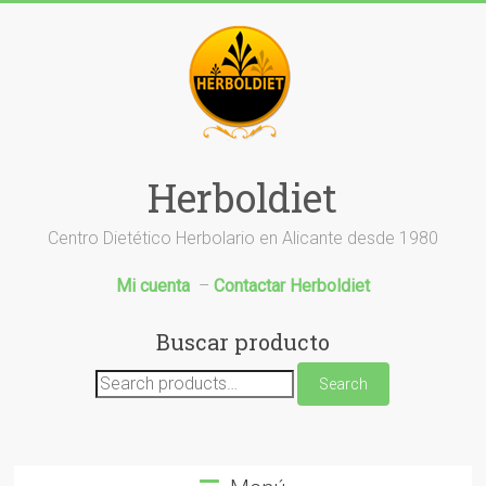
Saltar
al
contenido
Herboldiet
Centro Dietético Herbolario en Alicante desde 1980
Mi cuenta
–
Contactar Herboldiet
Buscar producto
Search
Search
for: