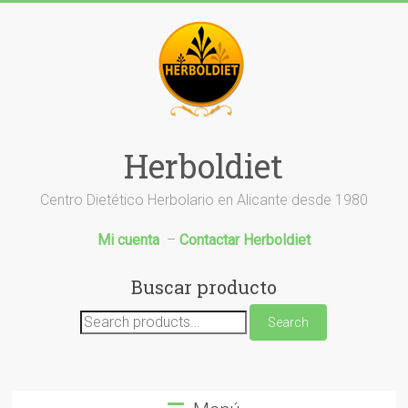
Saltar
al
contenido
Herboldiet
Centro Dietético Herbolario en Alicante desde 1980
Mi cuenta
–
Contactar Herboldiet
Buscar producto
Search
Search
for: