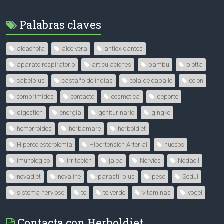
Palabras claves
alcachofa
aloe vera
antioxidantes
aparato respiratorio
articulaciones
bambu
biotta
cabelplus
castaño de indias
cola de caballo
colon
comprimidos
contacto
cosmetica
deporte
digestion
energia
geniturinario
gingko
hemorroides
herbamare
herboldiet
Hipercolesterolemia
Hipertensión Arterial
huesos
imunologico
irritación
jalea
Nervios
Nodacil
novadiet
novaline
parastil plus
peso
Sedul
sistema nervioso
té
té verde
vitaminas
vogel
Contacta con Herboldiet