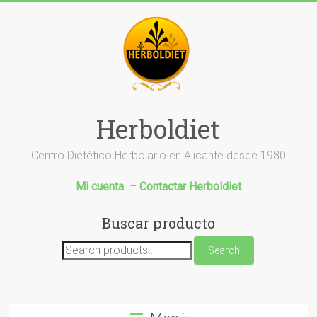
Saltar
al
contenido
Herboldiet
Centro Dietético Herbolario en Alicante desde 1980
Mi cuenta
–
Contactar Herboldiet
Buscar producto
Search
Search
for: