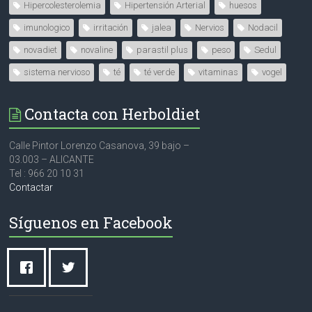
Hipercolesterolemia
Hipertensión Arterial
huesos
imunologico
irritación
jalea
Nervios
Nodacil
novadiet
novaline
parastil plus
peso
Sedul
sistema nervioso
té
té verde
vitaminas
vogel
Contacta con Herboldiet
Calle Pintor Lorenzo Casanova, 39 bajo –
03.003 – ALICANTE
Tel : 966 20 10 31
Contactar
Síguenos en Facebook