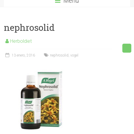
Menú
nephrosolid
Herboldiet
13 enero, 2016
nephrosolid
,
vogel