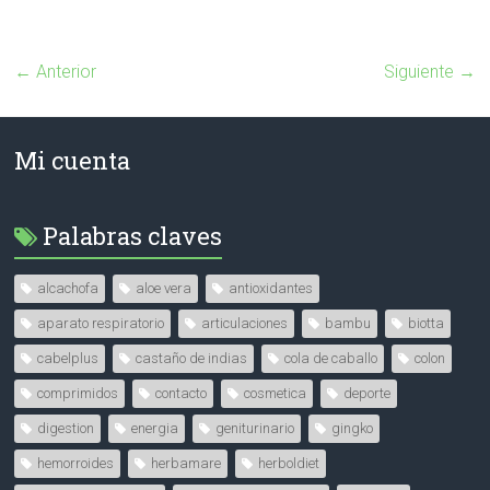
← Anterior
Siguiente →
Mi cuenta
Palabras claves
alcachofa
aloe vera
antioxidantes
aparato respiratorio
articulaciones
bambu
biotta
cabelplus
castaño de indias
cola de caballo
colon
comprimidos
contacto
cosmetica
deporte
digestion
energia
geniturinario
gingko
hemorroides
herbamare
herboldiet