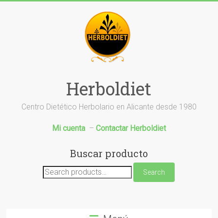
Saltar
al
contenido
Herboldiet
Centro Dietético Herbolario en Alicante desde 1980
Mi cuenta
–
Contactar Herboldiet
Buscar producto
Search
Search
for: