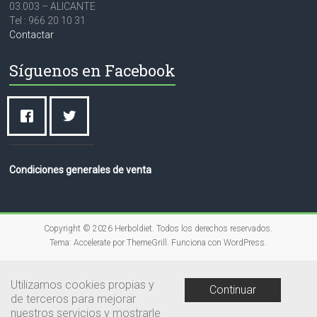
03.003 – ALICANTE
Tel : 966 20 10 31
Contactar
Síguenos en Facebook
Condiciones generales de venta
Copyright © 2026
Herboldiet
. Todos los derechos reservados.
Tema:
Accelerate
por ThemeGrill. Funciona con
WordPress
.
Utilizamos cookies propias y
Continuar
de terceros para mejorar
nuestros servicios y mostrarle