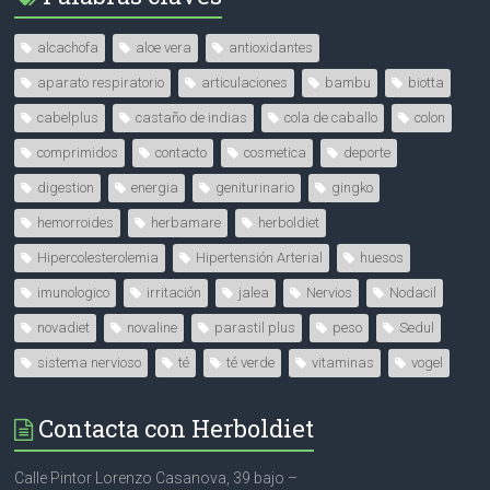
alcachofa
aloe vera
antioxidantes
aparato respiratorio
articulaciones
bambu
biotta
cabelplus
castaño de indias
cola de caballo
colon
comprimidos
contacto
cosmetica
deporte
digestion
energia
geniturinario
gingko
hemorroides
herbamare
herboldiet
Hipercolesterolemia
Hipertensión Arterial
huesos
imunologico
irritación
jalea
Nervios
Nodacil
novadiet
novaline
parastil plus
peso
Sedul
sistema nervioso
té
té verde
vitaminas
vogel
Contacta con Herboldiet
Calle Pintor Lorenzo Casanova, 39 bajo –