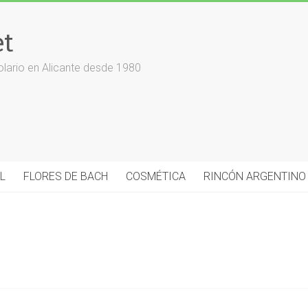
et
olario en Alicante desde 1980
L
FLORES DE BACH
COSMÉTICA
RINCÓN ARGENTINO