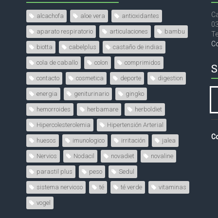
Ca
alcachofa
aloe vera
antioxidantes
0
aparato respiratorio
articulaciones
bambu
Te
C
biotta
cabelplus
castaño de indias
cola de caballo
colon
comprimidos
S
contacto
cosmetica
deporte
digestion
energia
geniturinario
gingko
hemorroides
herbamare
herboldiet
Hipercolesterolemia
Hipertensión Arterial
Co
huesos
imunologico
irritación
jalea
Nervios
Nodacil
novadiet
novaline
parastil plus
peso
Sedul
sistema nervioso
té
té verde
vitaminas
vogel