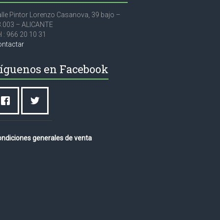
lle Pintor Lorenzo Casanova, 39 bajo –
3.003 – ALICANTE
l : 966 20 10 31
ontactar
íguenos en Facebook
ndiciones generales de venta