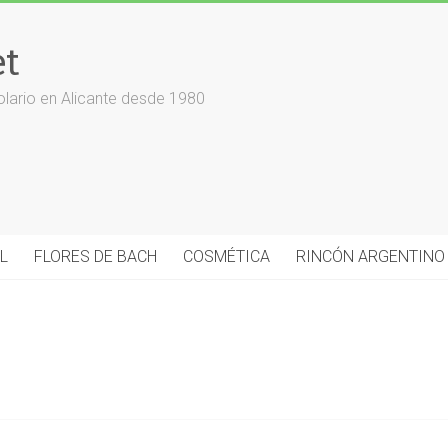
et
olario en Alicante desde 1980
L
FLORES DE BACH
COSMÉTICA
RINCÓN ARGENTINO