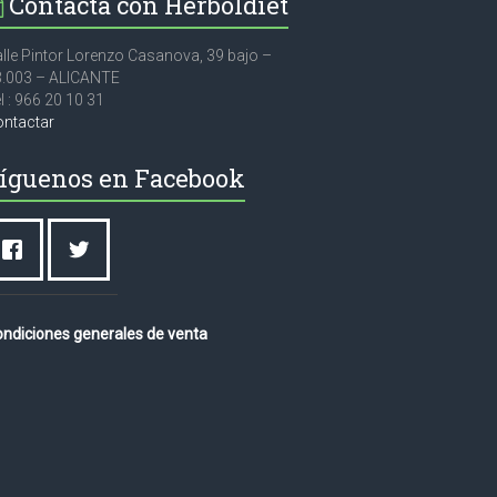
Contacta con Herboldiet
lle Pintor Lorenzo Casanova, 39 bajo –
3.003 – ALICANTE
l : 966 20 10 31
ontactar
íguenos en Facebook
ndiciones generales de venta