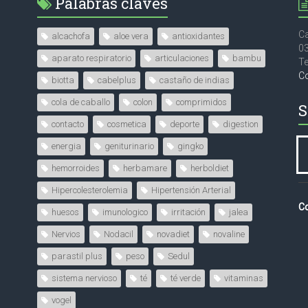
Palabras claves
Ca
alcachofa
aloe vera
antioxidantes
0
aparato respiratorio
articulaciones
bambu
Te
C
biotta
cabelplus
castaño de indias
cola de caballo
colon
comprimidos
S
contacto
cosmetica
deporte
digestion
energia
geniturinario
gingko
hemorroides
herbamare
herboldiet
Hipercolesterolemia
Hipertensión Arterial
Co
huesos
imunologico
irritación
jalea
Nervios
Nodacil
novadiet
novaline
parastil plus
peso
Sedul
sistema nervioso
té
té verde
vitaminas
vogel