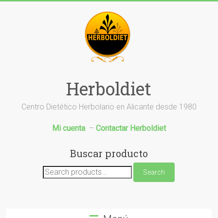
Saltar
al
contenido
Herboldiet
Centro Dietético Herbolario en Alicante desde 1980
Mi cuenta
–
Contactar Herboldiet
Buscar producto
Search
Search
for: