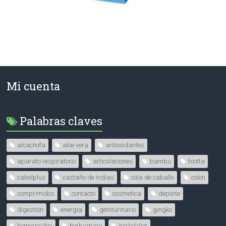
Mi cuenta
Palabras claves
alcachofa
aloe vera
antioxidantes
aparato respiratorio
articulaciones
bambu
biotta
cabelplus
castaño de indias
cola de caballo
colon
comprimidos
contacto
cosmetica
deporte
digestion
energia
geniturinario
gingko
hemorroides
herbamare
herboldiet