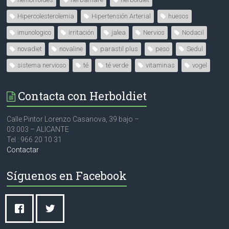
Hipercolesterolemia
Hipertensión Arterial
huesos
imunologico
irritación
jalea
Nervios
Nodacil
novadiet
novaline
parastil plus
peso
Sedul
sistema nervioso
té
té verde
vitaminas
vogel
Contacta con Herboldiet
Calle Pintor Lorenzo Casanova, 39 bajo –
03.003 – ALICANTE
Tel : 966 20 10 31
Contactar
Síguenos en Facebook