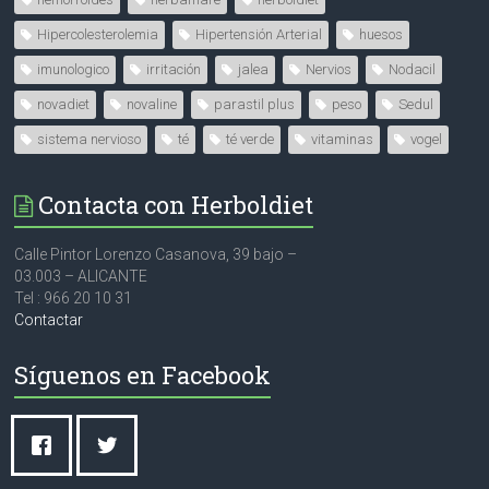
Hipercolesterolemia
Hipertensión Arterial
huesos
imunologico
irritación
jalea
Nervios
Nodacil
novadiet
novaline
parastil plus
peso
Sedul
sistema nervioso
té
té verde
vitaminas
vogel
Contacta con Herboldiet
Calle Pintor Lorenzo Casanova, 39 bajo –
03.003 – ALICANTE
Tel : 966 20 10 31
Contactar
Síguenos en Facebook