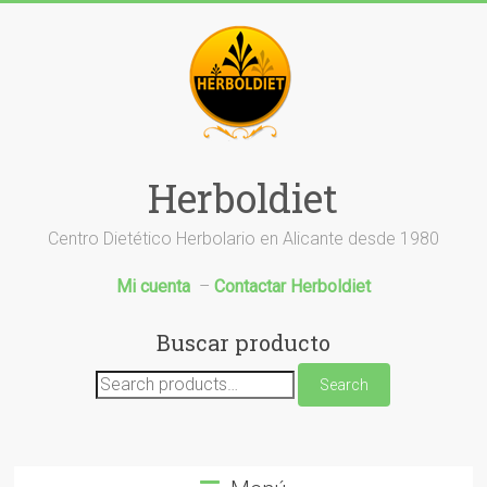
Saltar
al
contenido
Herboldiet
Centro Dietético Herbolario en Alicante desde 1980
Mi cuenta
–
Contactar Herboldiet
Buscar producto
Search
Search
for: