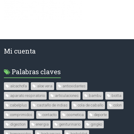
Mi cuenta
Palabras claves
alcachofa
aloe vera
antioxidantes
aparato respiratorio
articulaciones
bambu
biotta
cabelplus
castaño de indias
cola de caballo
colon
comprimidos
contacto
cosmetica
deporte
digestion
energia
geniturinario
gingko
hemorroides
herbamare
herboldiet