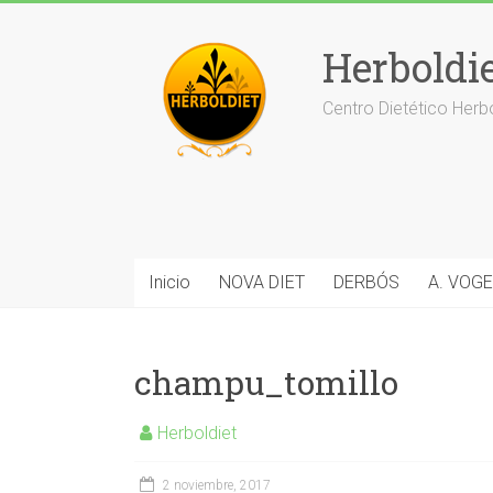
Saltar
al
Herboldi
contenido
Centro Dietético Herb
Inicio
NOVA DIET
DERBÓS
A. VOGE
champu_tomillo
Herboldiet
2 noviembre, 2017