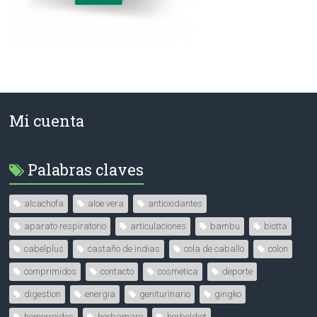
Mi cuenta
Palabras claves
alcachofa
aloe vera
antioxidantes
aparato respiratorio
articulaciones
bambu
biotta
cabelplus
castaño de indias
cola de caballo
colon
comprimidos
contacto
cosmetica
deporte
digestion
energia
geniturinario
gingko
hemorroides
herbamare
herboldiet