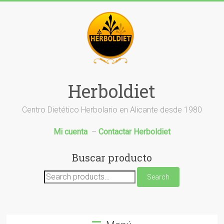
Saltar
al
contenido
Herboldiet
Centro Dietético Herbolario en Alicante desde 1980
Mi cuenta
–
Contactar Herboldiet
Buscar producto
Search
Search
for: