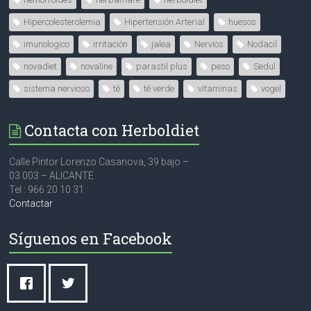
Hipercolesterolemia
Hipertensión Arterial
huesos
imunologico
irritación
jalea
Nervios
Nodacil
novadiet
novaline
parastil plus
peso
Sedul
sistema nervioso
té
té verde
vitaminas
vogel
Contacta con Herboldiet
Calle Pintor Lorenzo Casanova, 39 bajo –
03.003 – ALICANTE
Tel : 966 20 10 31
Contactar
Síguenos en Facebook