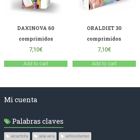
DAXINOVA 60
ORALDIET 30
comprimidos
comprimidos
7,10
€
7,10
€
Add to cart
Add to cart
Mi cuenta
Palabras claves
alcachofa
aloe vera
antioxidantes