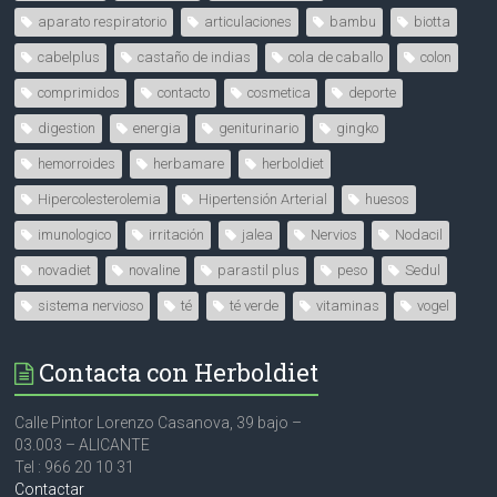
aparato respiratorio
articulaciones
bambu
biotta
cabelplus
castaño de indias
cola de caballo
colon
comprimidos
contacto
cosmetica
deporte
digestion
energia
geniturinario
gingko
hemorroides
herbamare
herboldiet
Hipercolesterolemia
Hipertensión Arterial
huesos
imunologico
irritación
jalea
Nervios
Nodacil
novadiet
novaline
parastil plus
peso
Sedul
sistema nervioso
té
té verde
vitaminas
vogel
Contacta con Herboldiet
Calle Pintor Lorenzo Casanova, 39 bajo –
03.003 – ALICANTE
Tel : 966 20 10 31
Contactar