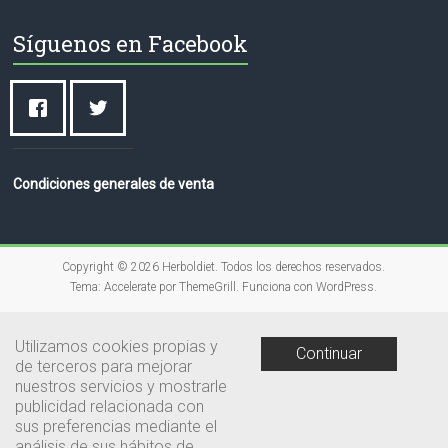
Síguenos en Facebook
Condiciones generales de venta
Copyright © 2026
Herboldiet
. Todos los derechos reservados.
Tema:
Accelerate
por ThemeGrill. Funciona con
WordPress
.
Utilizamos cookies propias y
Continuar
de terceros para mejorar
nuestros servicios y mostrarle
publicidad relacionada con
sus preferencias mediante el
análisis de sus hábitos de