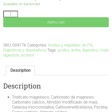
Available on backorder
NODACIL
GEL
Add to cart
10
sobres
quantity
SKU:
004176
Categories:
Acidez y regulador de PH
,
Digestivos y depurativos
Tags:
acidez
,
ardor
,
digestivo
,
mala
digestión
,
nodacil
Description
Description
Trisilicato magnésico, Carbonato de magnesio,
Carbonato cálcico, Almidón modificado de maíz,
Celulosa microcristalina, Carboximetilcelulosa, Pectina,