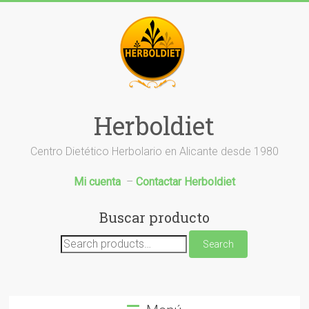
Saltar
al
contenido
Herboldiet
Centro Dietético Herbolario en Alicante desde 1980
Mi cuenta
–
Contactar Herboldiet
Buscar producto
Search
Search
for: