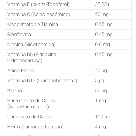
Vitamina E (dl-alfa-Tocoferol)
37,25 ui
Vitamina C (Ácido Ascórbico)
20 mg
Mononitrato de Tiamina
0.25 mg
Riboflavina
0.45 mg
Niacina (Nicotinamida)
0.6 mg
Vitamina B6 (Piridoxina
0.25 mg
Hidroclorhídrica)
Ácido Fólico
40 µg
Vitamina B12 (Cianocobalamina)
5 µg
Biotina
50 µg
Pantotenato de Calcio
1 mg
(ÁcidoPantoténico)
Carbonato de Calcio
100 mg
Hierro (Fumarato Ferroso)
4 mg