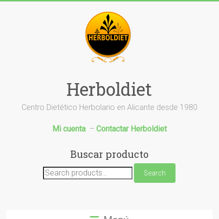
Saltar
al
contenido
Herboldiet
Centro Dietético Herbolario en Alicante desde 1980
Mi cuenta
–
Contactar Herboldiet
Buscar producto
Search
Search
for: