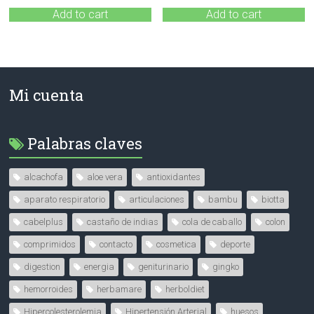
Add to cart
Add to cart
Mi cuenta
Palabras claves
alcachofa
aloe vera
antioxidantes
aparato respiratorio
articulaciones
bambu
biotta
cabelplus
castaño de indias
cola de caballo
colon
comprimidos
contacto
cosmetica
deporte
digestion
energia
geniturinario
gingko
hemorroides
herbamare
herboldiet
Hipercolesterolemia
Hipertensión Arterial
huesos