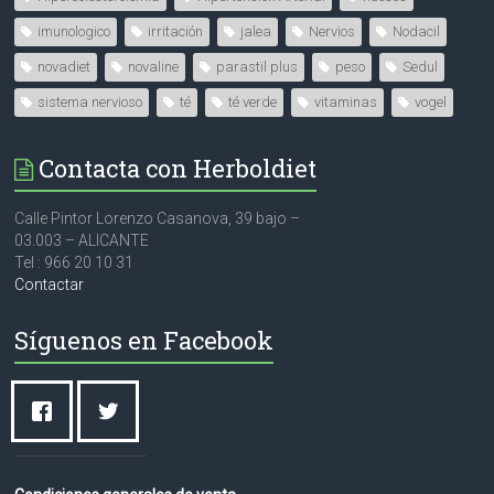
imunologico
irritación
jalea
Nervios
Nodacil
novadiet
novaline
parastil plus
peso
Sedul
sistema nervioso
té
té verde
vitaminas
vogel
Contacta con Herboldiet
Calle Pintor Lorenzo Casanova, 39 bajo –
03.003 – ALICANTE
Tel : 966 20 10 31
Contactar
Síguenos en Facebook