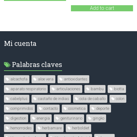
Add to cart
Mi cuenta
Palabras claves
alcachofa
aloe vera
antioxidantes
aparato respiratorio
articulaciones
bambu
biotta
cabelplus
castaño de indias
cola de caballo
colon
comprimidos
contacto
cosmetica
deporte
digestion
energia
geniturinario
gingko
hemorroides
herbamare
herboldiet