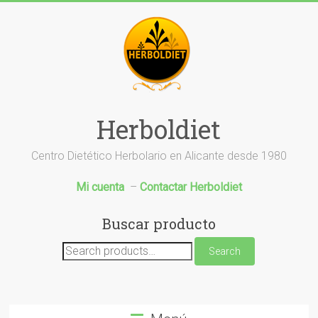
Saltar
al
contenido
Herboldiet
Centro Dietético Herbolario en Alicante desde 1980
Mi cuenta
–
Contactar Herboldiet
Buscar producto
Search
Search
for: