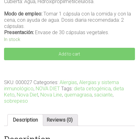
Cubierta: Agua, Hidroxipropilmetilcelulosa.
Modo de empleo:
Tomar 1 cápsula con la comida y con la
cena, con ayuda de agua. Dosis diaria recomendada: 2
cápsulas.
Presentación:
Envase de 30 cápsulas vegetales.
In stock
KESACIAL
Add to cart
30
caps
quantity
SKU:
000027
Categories:
Alergias
,
Alergias y sistema
inmunológico
,
NOVA DIET
Tags:
dieta cetogénica
,
dieta
Keto
,
Nova Diet
,
Nova Line
,
quemagrasa
,
saciante
,
sobrepeso
Description
Reviews (0)