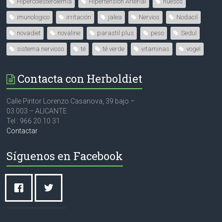
Hipercolesterolemia
Hipertensión Arterial
huesos
imunologico
irritación
jalea
Nervios
Nodacil
novadiet
novaline
parastil plus
peso
Sedul
sistema nervioso
té
té verde
vitaminas
vogel
Contacta con Herboldiet
Calle Pintor Lorenzo Casanova, 39 bajo –
03.003 – ALICANTE
Tel : 966 20 10 31
Contactar
Síguenos en Facebook