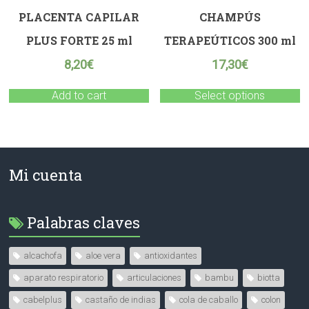
PLACENTA CAPILAR
CHAMPÚS
PLUS FORTE 25 ml
TERAPEÚTICOS 300 ml
8,20
€
17,30
€
Add to cart
Select options
Mi cuenta
Palabras claves
alcachofa
aloe vera
antioxidantes
aparato respiratorio
articulaciones
bambu
biotta
cabelplus
castaño de indias
cola de caballo
colon