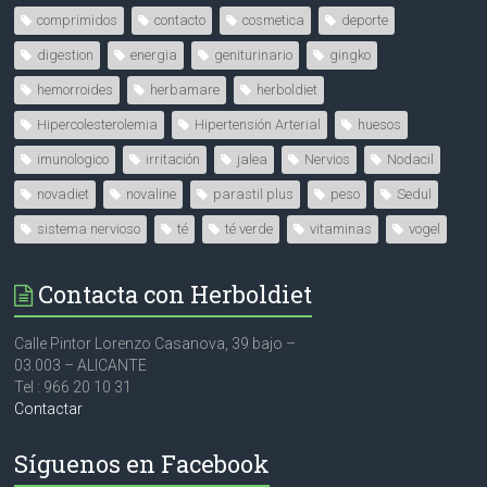
comprimidos
contacto
cosmetica
deporte
digestion
energia
geniturinario
gingko
hemorroides
herbamare
herboldiet
Hipercolesterolemia
Hipertensión Arterial
huesos
imunologico
irritación
jalea
Nervios
Nodacil
novadiet
novaline
parastil plus
peso
Sedul
sistema nervioso
té
té verde
vitaminas
vogel
Contacta con Herboldiet
Calle Pintor Lorenzo Casanova, 39 bajo –
03.003 – ALICANTE
Tel : 966 20 10 31
Contactar
Síguenos en Facebook