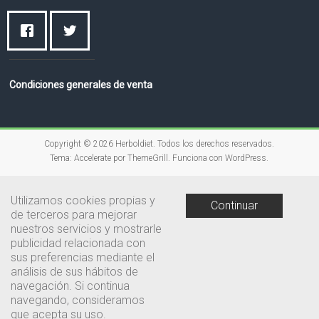
Condiciones generales de venta
Copyright © 2026
Herboldiet
. Todos los derechos reservados.
Tema:
Accelerate
por ThemeGrill. Funciona con
WordPress
.
Utilizamos cookies propias y
Continuar
de terceros para mejorar
nuestros servicios y mostrarle
publicidad relacionada con
sus preferencias mediante el
análisis de sus hábitos de
navegación. Si continua
navegando, consideramos
que acepta su uso.