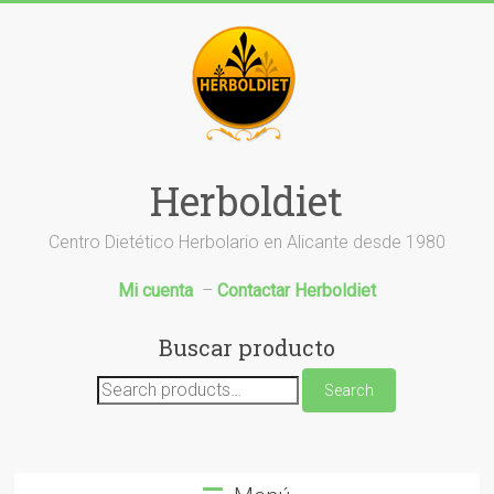
Saltar
al
contenido
Herboldiet
Centro Dietético Herbolario en Alicante desde 1980
Mi cuenta
–
Contactar Herboldiet
Buscar producto
Search
Search
for: