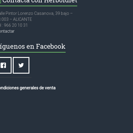
lle Pintor Lorenzo Casanova, 39 bajo –
3.003 – ALICANTE
l : 966 20 10 31
ontactar
íguenos en Facebook
ndiciones generales de venta