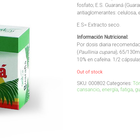
fosfato; E.S. Guaraná (Guaran
antiaglomerantes: celulosa, 
E.S= Extracto seco.
Información Nutricional:
Por dosis diaria recomenda
(
Paullinia cupana
), 65/130m
10% en cafeína. 1/2 cápsula
Out of stock
SKU:
000802
Categories:
Tón
cansancio
,
energía
,
fatiga
,
g