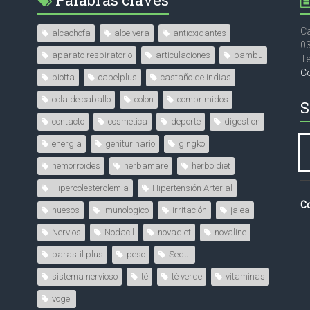
Ca
alcachofa
aloe vera
antioxidantes
0
aparato respiratorio
articulaciones
bambu
Te
C
biotta
cabelplus
castaño de indias
cola de caballo
colon
comprimidos
S
contacto
cosmetica
deporte
digestion
energia
geniturinario
gingko
hemorroides
herbamare
herboldiet
Hipercolesterolemia
Hipertensión Arterial
Co
huesos
imunologico
irritación
jalea
Nervios
Nodacil
novadiet
novaline
parastil plus
peso
Sedul
sistema nervioso
té
té verde
vitaminas
vogel