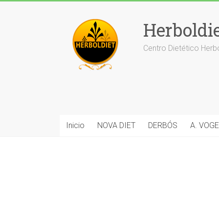
Saltar
al
Herboldi
contenido
Centro Dietético Herb
Inicio
NOVA DIET
DERBÓS
A. VOGE