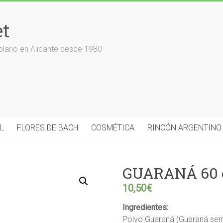
et
olario en Alicante desde 1980
L
FLORES DE BACH
COSMÉTICA
RINCÓN ARGENTINO
GUARANÁ 60 
10,50
€
Ingredientes:
Polvo Guaraná (Guaraná semil