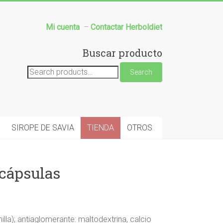
Mi cuenta
–
Contactar Herboldiet
Buscar producto
Search
Search
for:
SIROPE DE SAVIA
TIENDA
OTROS
cápsulas
la); antiaglomerante: maltodextrina, calcio