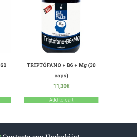
 60
TRIPTÓFANO + B6 + Mg (30
caps)
11,30
€
Add to cart
Contacta con Herboldiet