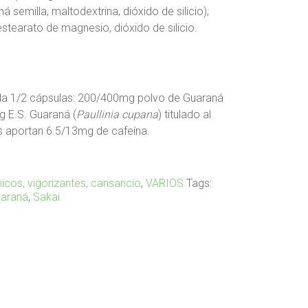
á semilla, maltodextrina, dióxido de silicio);
estearato de magnesio, dióxido de silicio.
da 1/2 cápsulas: 200/400mg polvo de Guaraná
g E.S. Guaraná (
Paullinia cupana
) titulado al
s aportan 6.5/13mg de cafeína.
icos, vigorizantes, cansancio
,
VARIOS
Tags:
uaraná
,
Sakai