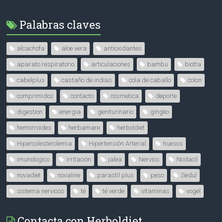
Palabras claves
alcachofa
aloe vera
antioxidantes
aparato respiratorio
articulaciones
bambu
biotta
cabelplus
castaño de indias
cola de caballo
colon
comprimidos
contacto
cosmetica
deporte
digestion
energia
geniturinario
gingko
hemorroides
herbamare
herboldiet
Hipercolesterolemia
Hipertensión Arterial
huesos
imunologico
irritación
jalea
Nervios
Nodacil
novadiet
novaline
parastil plus
peso
Sedul
sistema nervioso
té
té verde
vitaminas
vogel
Contacta con Herboldiet