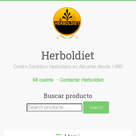
Saltar
al
contenido
Herboldiet
Centro Dietético Herbolario en Alicante desde 1980
Mi cuenta
–
Contactar Herboldiet
Buscar producto
Search
Search
for: