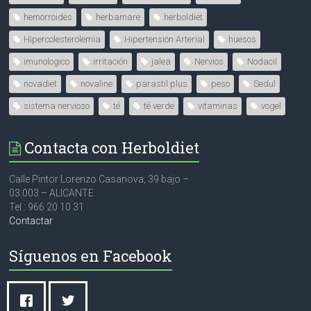
hemorroides
herbamare
herboldiet
Hipercolesterolemia
Hipertensión Arterial
huesos
imunologico
irritación
jalea
Nervios
Nodacil
novadiet
novaline
parastil plus
peso
Sedul
sistema nervioso
té
té verde
vitaminas
vogel
Contacta con Herboldiet
Calle Pintor Lorenzo Casanova, 39 bajo –
03.003 – ALICANTE
Tel : 966 20 10 31
Contactar
Síguenos en Facebook