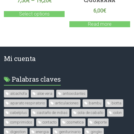
C/GUARANA
7,50
€
–
19,20
€
6,00
€
Select options
Read more
Mi cuenta
Palabras claves
alcachofa
aloe vera
antioxidantes
aparato respiratorio
articulaciones
bambu
biotta
cabelplus
castaño de indias
cola de caballo
colon
comprimidos
contacto
cosmetica
deporte
digestion
energia
geniturinario
gingko