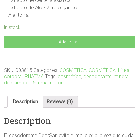
– Extracto de Centella asiática
– Extracto de Aloe Vera orgánico
– Alantoína
In stock
DESODORANTE
Add to cart
DEORSAN
75
ml
quantity
SKU:
003815
Categories:
COSMETICA
,
COSMÉTICA
,
Línea
corporal
,
RHATMA
Tags:
cosmética
,
desodorante
,
mineral
de alumbre
,
Rhatma
,
roll-on
Description
Reviews (0)
Description
El desodorante DeorSan evita el mal olor a la vez que cuida,