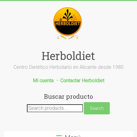
Saltar
al
contenido
Herboldiet
Centro Dietético Herbolario en Alicante desde 1980
Mi cuenta
–
Contactar Herboldiet
Buscar producto
Search
Search
for: