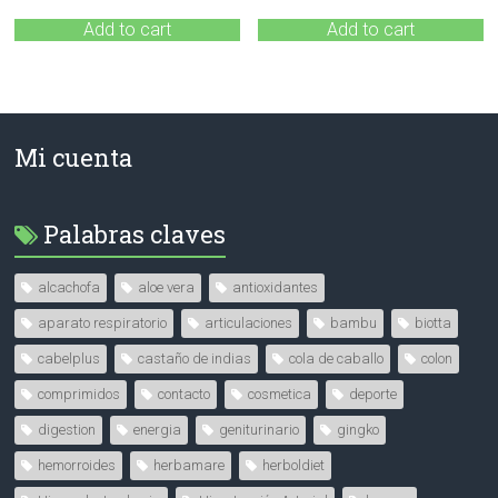
Add to cart
Add to cart
Mi cuenta
Palabras claves
alcachofa
aloe vera
antioxidantes
aparato respiratorio
articulaciones
bambu
biotta
cabelplus
castaño de indias
cola de caballo
colon
comprimidos
contacto
cosmetica
deporte
digestion
energia
geniturinario
gingko
hemorroides
herbamare
herboldiet