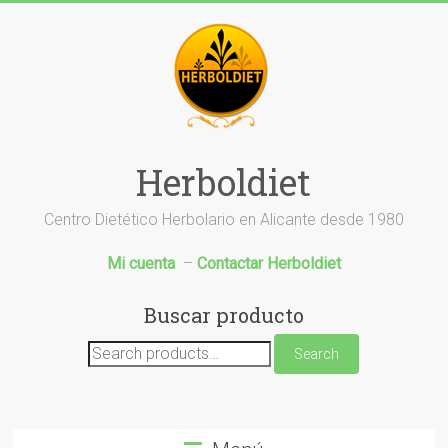
Saltar
al
contenido
Herboldiet
Centro Dietético Herbolario en Alicante desde 1980
Mi cuenta
–
Contactar Herboldiet
Buscar producto
Search
Search
for: