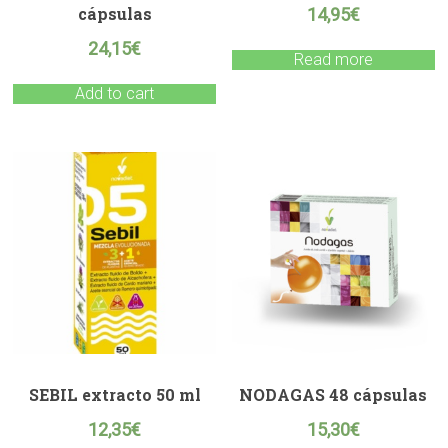
cápsulas
14,95
€
24,15
€
Read more
Add to cart
SEBIL extracto 50 ml
NODAGAS 48 cápsulas
12,35
€
15,30
€