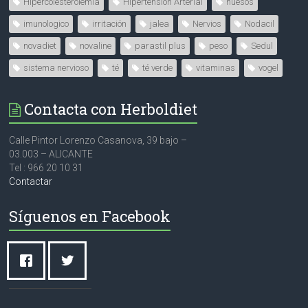
Hipercolesterolemia
Hipertensión Arterial
huesos
imunologico
irritación
jalea
Nervios
Nodacil
novadiet
novaline
parastil plus
peso
Sedul
sistema nervioso
té
té verde
vitaminas
vogel
Contacta con Herboldiet
Calle Pintor Lorenzo Casanova, 39 bajo –
03.003 – ALICANTE
Tel : 966 20 10 31
Contactar
Síguenos en Facebook