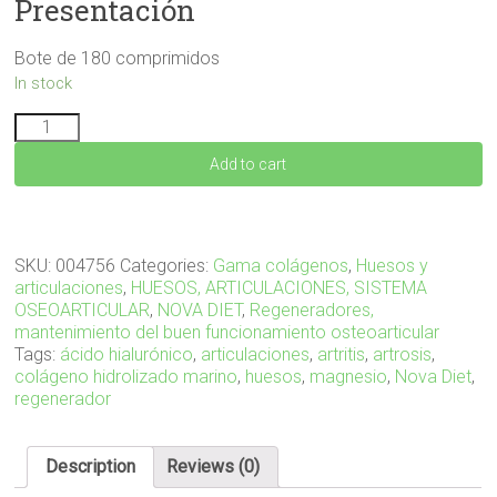
Presentación
Bote de 180 comprimidos
In stock
COLAMAG
180
Add to cart
comprimidos
quantity
SKU:
004756
Categories:
Gama colágenos
,
Huesos y
articulaciones
,
HUESOS, ARTICULACIONES, SISTEMA
OSEOARTICULAR
,
NOVA DIET
,
Regeneradores,
mantenimiento del buen funcionamiento osteoarticular
Tags:
ácido hialurónico
,
articulaciones
,
artritis
,
artrosis
,
colágeno hidrolizado marino
,
huesos
,
magnesio
,
Nova Diet
,
regenerador
Description
Reviews (0)