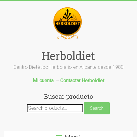
Saltar
al
contenido
Herboldiet
Centro Dietético Herbolario en Alicante desde 1980
Mi cuenta
–
Contactar Herboldiet
Buscar producto
Search
Search
for: