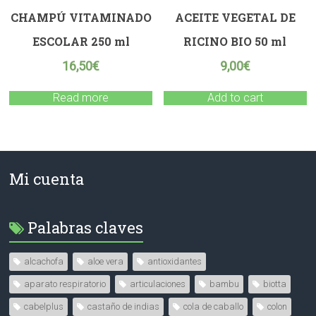
CHAMPÚ VITAMINADO
ACEITE VEGETAL DE
ESCOLAR 250 ml
RICINO BIO 50 ml
16,50
€
9,00
€
Read more
Add to cart
Mi cuenta
Palabras claves
alcachofa
aloe vera
antioxidantes
aparato respiratorio
articulaciones
bambu
biotta
cabelplus
castaño de indias
cola de caballo
colon