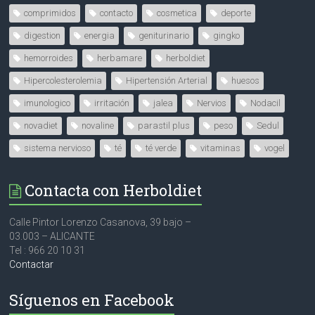
comprimidos
contacto
cosmetica
deporte
digestion
energia
geniturinario
gingko
hemorroides
herbamare
herboldiet
Hipercolesterolemia
Hipertensión Arterial
huesos
imunologico
irritación
jalea
Nervios
Nodacil
novadiet
novaline
parastil plus
peso
Sedul
sistema nervioso
té
té verde
vitaminas
vogel
Contacta con Herboldiet
Calle Pintor Lorenzo Casanova, 39 bajo –
03.003 – ALICANTE
Tel : 966 20 10 31
Contactar
Síguenos en Facebook