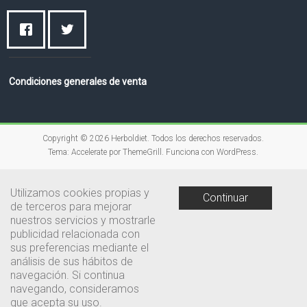
Condiciones generales de venta
Copyright © 2026
Herboldiet
. Todos los derechos reservados.
Tema:
Accelerate
por ThemeGrill. Funciona con
WordPress
.
Utilizamos cookies propias y
Continuar
de terceros para mejorar
nuestros servicios y mostrarle
publicidad relacionada con
sus preferencias mediante el
análisis de sus hábitos de
navegación. Si continua
navegando, consideramos
que acepta su uso.