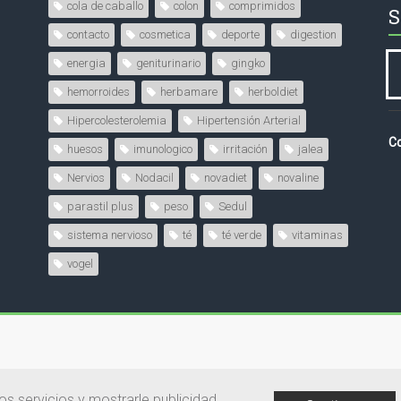
cola de caballo
colon
comprimidos
S
contacto
cosmetica
deporte
digestion
energia
geniturinario
gingko
hemorroides
herbamare
herboldiet
Hipercolesterolemia
Hipertensión Arterial
Co
huesos
imunologico
irritación
jalea
Nervios
Nodacil
novadiet
novaline
parastil plus
peso
Sedul
sistema nervioso
té
té verde
vitaminas
vogel
os servicios y mostrarle publicidad