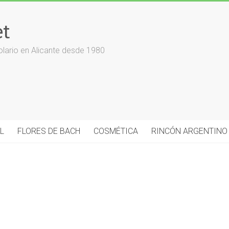
et
olario en Alicante desde 1980
L
FLORES DE BACH
COSMÉTICA
RINCÓN ARGENTINO