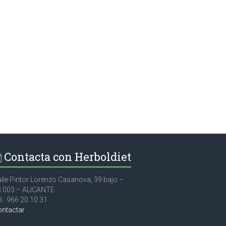
Contacta con Herboldiet
lle Pintor Lorenzo Casanova, 39 bajo –
3.003 – ALICANTE
l : 966 20 10 31
ontactar