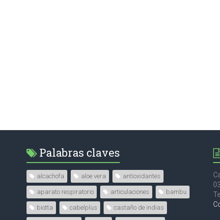
Palabras claves
Ca
alcachofa
aloe vera
antioxidantes
0
aparato respiratorio
articulaciones
bambu
Te
C
biotta
cabelplus
castaño de indias