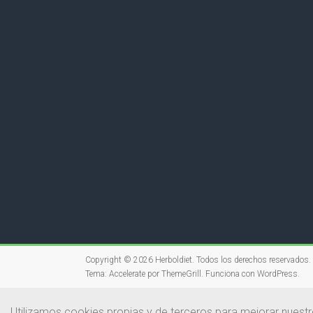
Copyright © 2026
Herboldiet
. Todos los derechos reservados.
Tema:
Accelerate
por ThemeGrill. Funciona con
WordPress
.
Utilizamos cookies propias y de terceros para mejorar nuestr