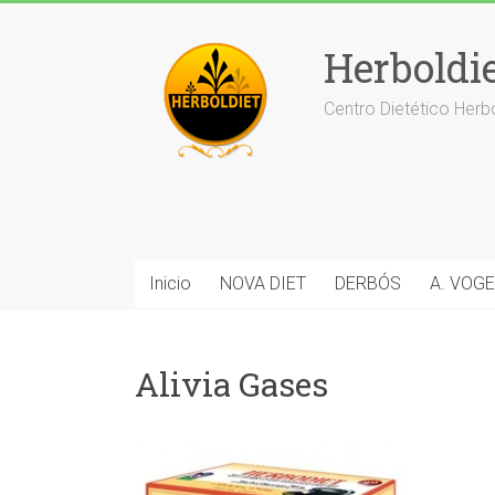
Saltar
al
Herboldi
contenido
Centro Dietético Herb
Inicio
NOVA DIET
DERBÓS
A. VOGE
Alivia Gases