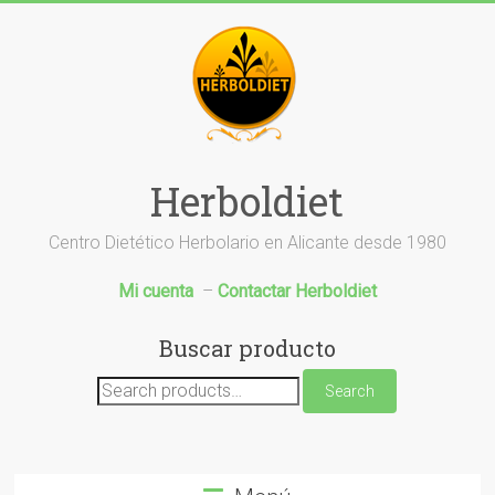
Saltar
al
contenido
Herboldiet
Centro Dietético Herbolario en Alicante desde 1980
Mi cuenta
–
Contactar Herboldiet
Buscar producto
Search
Search
for: