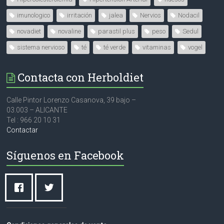
imunologico
irritación
jalea
Nervios
Nodacil
novadiet
novaline
parastil plus
peso
Sedul
sistema nervioso
té
té verde
vitaminas
vogel
Contacta con Herboldiet
Calle Pintor Lorenzo Casanova, 39 bajo –
03.003 – ALICANTE
Tel : 966 20 10 31
Contactar
Síguenos en Facebook