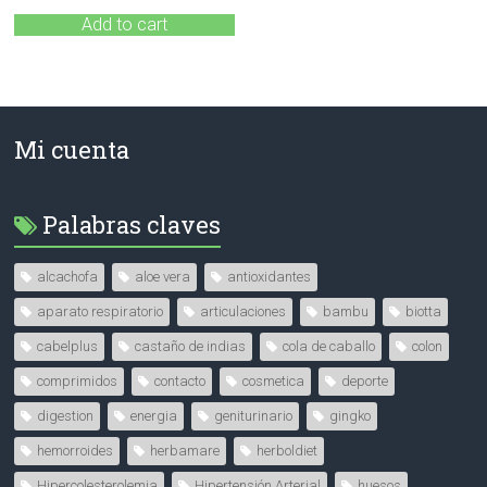
Add to cart
Mi cuenta
Palabras claves
alcachofa
aloe vera
antioxidantes
aparato respiratorio
articulaciones
bambu
biotta
cabelplus
castaño de indias
cola de caballo
colon
comprimidos
contacto
cosmetica
deporte
digestion
energia
geniturinario
gingko
hemorroides
herbamare
herboldiet
Hipercolesterolemia
Hipertensión Arterial
huesos