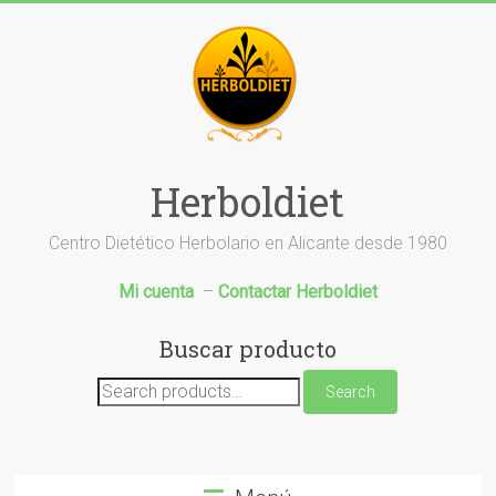
Saltar
al
contenido
Herboldiet
Centro Dietético Herbolario en Alicante desde 1980
Mi cuenta
–
Contactar Herboldiet
Buscar producto
Search
Search
for: