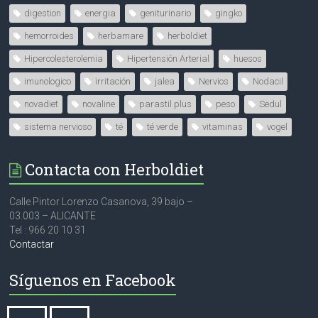
digestion
energia
geniturinario
gingko
hemorroides
herbamare
herboldiet
Hipercolesterolemia
Hipertensión Arterial
huesos
imunologico
irritación
jalea
Nervios
Nodacil
novadiet
novaline
parastil plus
peso
Sedul
sistema nervioso
té
té verde
vitaminas
vogel
Contacta con Herboldiet
Calle Pintor Lorenzo Casanova, 39 bajo –
03.003 – ALICANTE
Tel : 966 20 10 31
Contactar
Síguenos en Facebook