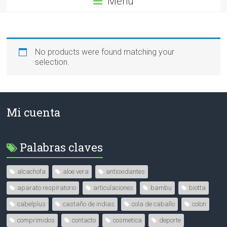
Menú
No products were found matching your
selection.
Mi cuenta
Palabras claves
alcachofa
aloe vera
antioxidantes
aparato respiratorio
articulaciones
bambu
biotta
cabelplus
castaño de indias
cola de caballo
colon
comprimidos
contacto
cosmetica
deporte