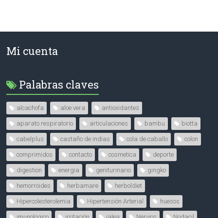
Mi cuenta
Palabras claves
alcachofa
aloe vera
antioxidantes
aparato respiratorio
articulaciones
bambu
biotta
cabelplus
castaño de indias
cola de caballo
colon
comprimidos
contacto
cosmetica
deporte
digestion
energia
geniturinario
gingko
hemorroides
herbamare
herboldiet
Hipercolesterolemia
Hipertensión Arterial
huesos
imunologico
irritación
jalea
Nervios
Nodacil