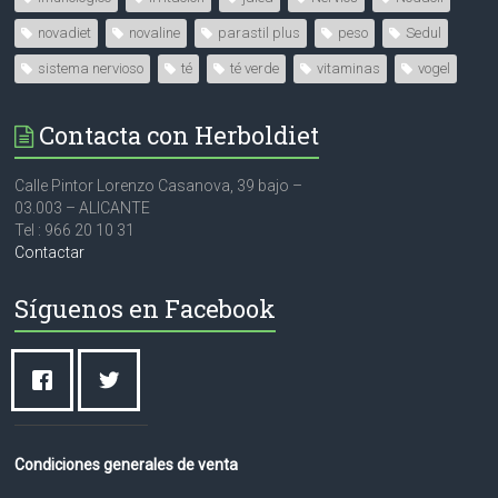
novadiet
novaline
parastil plus
peso
Sedul
sistema nervioso
té
té verde
vitaminas
vogel
Contacta con Herboldiet
Calle Pintor Lorenzo Casanova, 39 bajo –
03.003 – ALICANTE
Tel : 966 20 10 31
Contactar
Síguenos en Facebook
Condiciones generales de venta