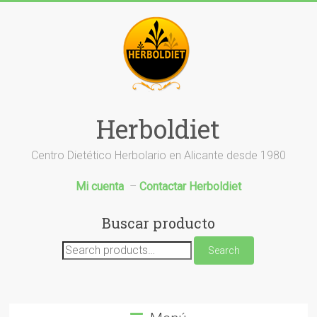
Saltar
al
contenido
Herboldiet
Centro Dietético Herbolario en Alicante desde 1980
Mi cuenta
–
Contactar Herboldiet
Buscar producto
Search
Search
for: